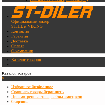
Официальный дилер
STIHL и VIKING
Контакты
Гарантия
Доставка
Оплата
О компании
Каталог товаров
Каталог товаров
×
Избранное
0
избранное
Сравнить товары
0
сравнить
Просмотренные товары
0
вы смотрели
0
корзина