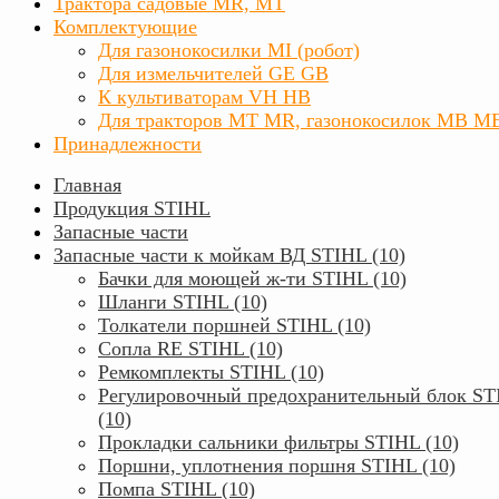
Трактора садовые MR, MT
Комплектующие
Для газонокосилки MI (робот)
Для измельчителей GE GB
К культиваторам VH HB
Для тракторов МТ MR, газонокосилок MB M
Принадлежности
Главная
Продукция STIHL
Запасные части
Запасные части к мойкам ВД STIHL (10)
Бачки для моющей ж-ти STIHL (10)
Шланги STIHL (10)
Толкатели поршней STIHL (10)
Сопла RE STIHL (10)
Ремкомплекты STIHL (10)
Регулировочный предохранительный блок ST
(10)
Прокладки сальники фильтры STIHL (10)
Поршни, уплотнения поршня STIHL (10)
Помпа STIHL (10)