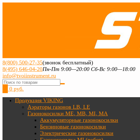
8(800) 500-27-35
(звонок бесплатный)
8(495) 646-04-20
Пн-Пт 9:00—20:00 Сб-Вс 9:00—18:00
info@tvoiinstrument.ru
0
0 руб.
Продукция VIKING
Аэраторы газонов LB, LE
Газонокосилки ME, MB, MI, MA
Аккумуляторные газонокосилки
Бензиновые газонокосилки
Электрические газонокосилки
Газонокосилка MI (робот)