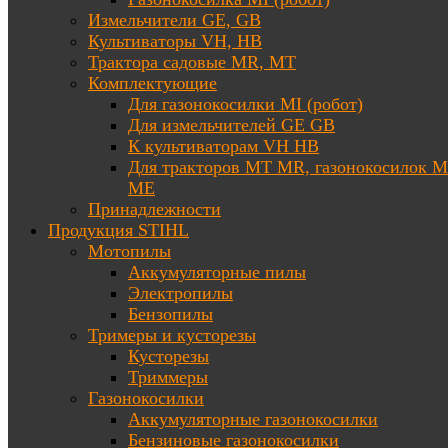
Измельчители GE, GB
Культиваторы VH, HB
Трактора садовые MR, MT
Комплектующие
Для газонокосилки MI (робот)
Для измельчителей GE GB
К культиваторам VH HB
Для тракторов МТ MR, газонокосилок 
ME
Принадлежности
Продукция STIHL
Мотопилы
Аккумуляторные пилы
Электропилы
Бензопилы
Тримеры и кусторезы
Кусторезы
Триммеры
Газонокосилки
Аккумуляторные газонокосилки
Бензиновые газонокосилки