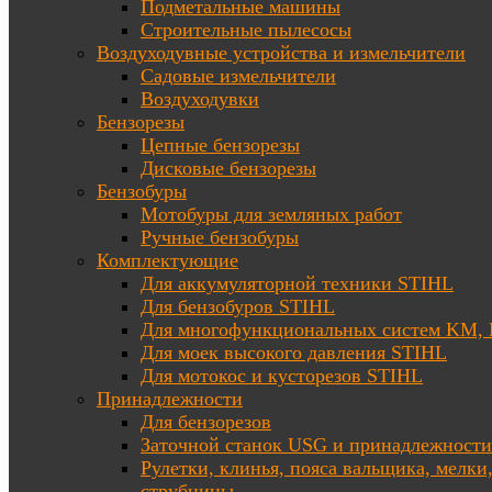
Подметальные машины
Строительные пылесосы
Воздуходувные устройства и измельчители
Садовые измельчители
Воздуходувки
Бензорезы
Цепные бензорезы
Дисковые бензорезы
Бензобуры
Мотобуры для земляных работ
Ручные бензобуры
Комплектующие
Для аккумуляторной техники STIHL
Для бензобуров STIHL
Для многофункциональных систем KM
Для моек высокого давления STIHL
Для мотокос и кусторезов STIHL
Принадлежности
Для бензорезов
Заточной станок USG и принадлежности
Рулетки, клинья, пояса вальщика, мелки
струбцины