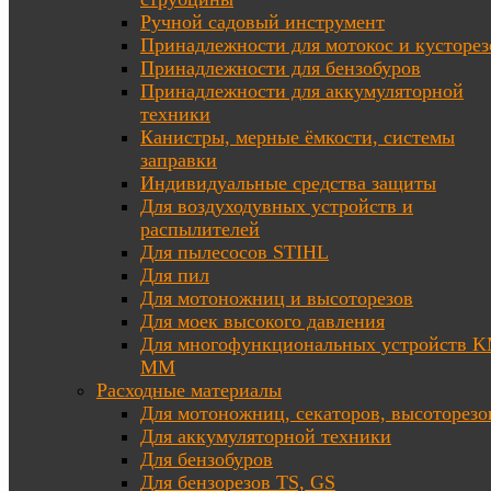
Ручной садовый инструмент
Принадлежности для мотокос и кусторез
Принадлежности для бензобуров
Принадлежности для аккумуляторной
техники
Канистры, мерные ёмкости, системы
заправки
Индивидуальные средства защиты
Для воздуходувных устройств и
распылителей
Для пылесосов STIHL
Для пил
Для мотоножниц и высоторезов
Для моек высокого давления
Для многофункциональных устройств K
MM
Расходные материалы
Для мотоножниц, секаторов, высоторезо
Для аккумуляторной техники
Для бензобуров
Для бензорезов TS, GS