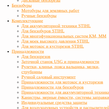
Дисковые бензорезы
Бензобуры
Мотобуры для земляных работ
Ручные бензобуры
Комплектующие
Для аккумуляторной техники STIHL
Для бензобуров STIHL
Для многофункциональных систем KM, MM
Для моек высокого давления STIHL
Для мотокос и кусторезов STIHL
Принадлежности
Для бензорезов
Заточной станок USG и принадлежности
Рулетки, клинья, пояса вальщика, мелки,
струбцины
Ручной садовый инструмент
Принадлежности для мотокос и кусторезов
Принадлежности для бензобуров
Принадлежности для аккумуляторной техник
Канистры, мерные ёмкости, системы заправк
Индивидуальные средства защиты
Для воздуходувных устройств и распылителе