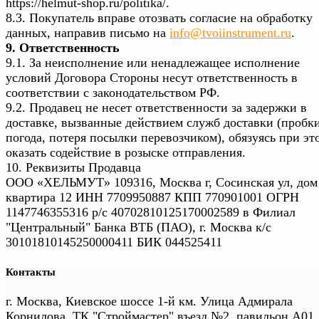
https://helmut-shop.ru/politika/.
8.3. Покупатель вправе отозвать согласие на обработку
данных, направив письмо на
info@tvoiinstrument.ru
.
9. Ответственность
9.1. За неисполнение или ненадлежащее исполнение
условий Договора Стороны несут ответственность в
соответствии с законодательством РФ.
9.2. Продавец не несет ответственности за задержки в
доставке, вызванные действием служб доставки (пробки
погода, потеря посылки перевозчиком), обязуясь при эт
оказать содействие в розыске отправления.
10. Реквизиты Продавца
ООО «ХЕЛЬМУТ» 109316, Москва г, Сосинская ул, дом 
квартира 12 ИНН 7709950887 КПП 770901001 ОГРН
1147746355316 р/с 40702810125170002589 в Филиал
"Центральный" Банка ВТБ (ПАО), г. Москва к/с
30101810145250000411 БИК 044525411
Контакты
г. Москва, Киевское шоссе 1-й км. Улица Адмирала
Корнилова. ТК "Строймастер" въезд №2, павильон А01