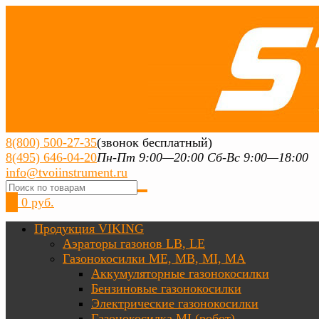
8(800) 500-27-35
(звонок бесплатный)
8(495) 646-04-20
Пн-Пт 9:00—20:00 Сб-Вс 9:00—18:00
info@tvoiinstrument.ru
0
0 руб.
Продукция VIKING
Аэраторы газонов LB, LE
Газонокосилки ME, MB, MI, MA
Аккумуляторные газонокосилки
Бензиновые газонокосилки
Электрические газонокосилки
Газонокосилка MI (робот)