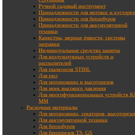
Ручной садовый инструмент
Принадлежности для мотокос и кусторез
Принадлежности для бензобуров
Принадлежности для аккумуляторной
техники
Канистры, мерные ёмкости, системы
заправки
Индивидуальные средства защиты
Для воздуходувных устройств и
распылителей
Для пылесосов STIHL
Для пил
Для мотоножниц и высоторезов
Для моек высокого давления
Для многофункциональных устройств K
MM
Расходные материалы
Для мотоножниц, секаторов, высоторезо
Для аккумуляторной техники
Для бензобуров
Для бензорезов TS, GS