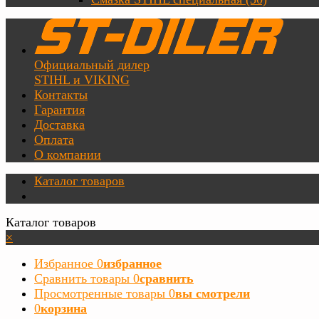
Официальный дилер
STIHL и VIKING
Контакты
Гарантия
Доставка
Оплата
О компании
Каталог товаров
Каталог товаров
×
Избранное
0
избранное
Сравнить товары
0
сравнить
Просмотренные товары
0
вы смотрели
0
корзина