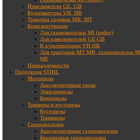
Измельчители GE, GB
Культиваторы VH, HB
Трактора садовые MR, MT
Комплектующие
Для газонокосилки MI (робот)
Для измельчителей GE GB
К культиваторам VH HB
Для тракторов МТ MR, газонокосилок 
ME
Принадлежности
Продукция STIHL
Мотопилы
Аккумуляторные пилы
Электропилы
Бензопилы
Тримеры и кусторезы
Кусторезы
Триммеры
Газонокосилки
Аккумуляторные газонокосилки
Бензиновые газонокосилки