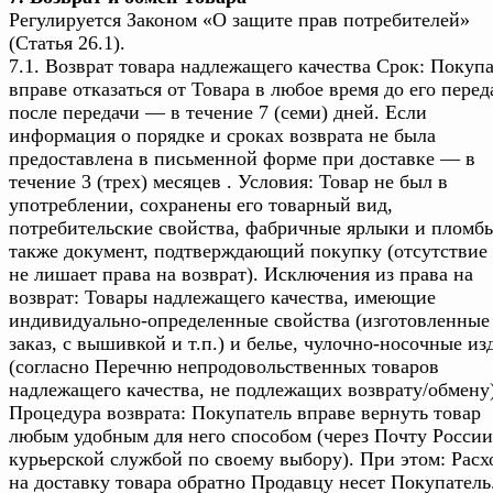
Регулируется Законом «О защите прав потребителей»
(Статья 26.1).
7.1. Возврат товара надлежащего качества Срок: Покуп
вправе отказаться от Товара в любое время до его перед
после передачи — в течение 7 (семи) дней. Если
информация о порядке и сроках возврата не была
предоставлена в письменной форме при доставке — в
течение 3 (трех) месяцев . Условия: Товар не был в
употреблении, сохранены его товарный вид,
потребительские свойства, фабричные ярлыки и пломбы
также документ, подтверждающий покупку (отсутствие 
не лишает права на возврат). Исключения из права на
возврат: Товары надлежащего качества, имеющие
индивидуально-определенные свойства (изготовленные
заказ, с вышивкой и т.п.) и белье, чулочно-носочные из
(согласно Перечню непродовольственных товаров
надлежащего качества, не подлежащих возврату/обмену)
Процедура возврата: Покупатель вправе вернуть товар
любым удобным для него способом (через Почту России
курьерской службой по своему выбору). При этом: Расх
на доставку товара обратно Продавцу несет Покупатель