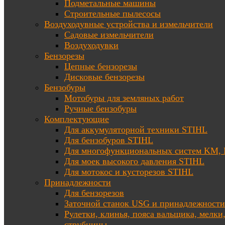
Подметальные машины
Строительные пылесосы
Воздуходувные устройства и измельчители
Садовые измельчители
Воздуходувки
Бензорезы
Цепные бензорезы
Дисковые бензорезы
Бензобуры
Мотобуры для земляных работ
Ручные бензобуры
Комплектующие
Для аккумуляторной техники STIHL
Для бензобуров STIHL
Для многофункциональных систем KM
Для моек высокого давления STIHL
Для мотокос и кусторезов STIHL
Принадлежности
Для бензорезов
Заточной станок USG и принадлежности
Рулетки, клинья, пояса вальщика, мелки
струбцины