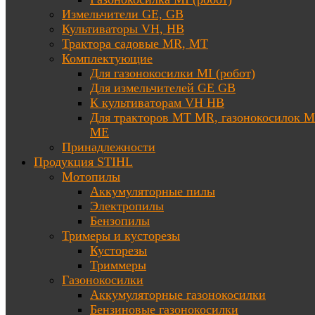
Измельчители GE, GB
Культиваторы VH, HB
Трактора садовые MR, MT
Комплектующие
Для газонокосилки MI (робот)
Для измельчителей GE GB
К культиваторам VH HB
Для тракторов МТ MR, газонокосилок 
ME
Принадлежности
Продукция STIHL
Мотопилы
Аккумуляторные пилы
Электропилы
Бензопилы
Тримеры и кусторезы
Кусторезы
Триммеры
Газонокосилки
Аккумуляторные газонокосилки
Бензиновые газонокосилки