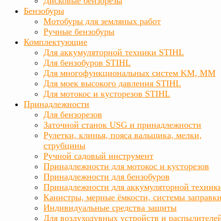
Дисковые бензорезы
Бензобуры
Мотобуры для земляных работ
Ручные бензобуры
Комплектующие
Для аккумуляторной техники STIHL
Для бензобуров STIHL
Для многофункциональных систем KM, MM
Для моек высокого давления STIHL
Для мотокос и кусторезов STIHL
Принадлежности
Для бензорезов
Заточной станок USG и принадлежности
Рулетки, клинья, пояса вальщика, мелки,
струбцины
Ручной садовый инструмент
Принадлежности для мотокос и кусторезов
Принадлежности для бензобуров
Принадлежности для аккумуляторной техник
Канистры, мерные ёмкости, системы заправк
Индивидуальные средства защиты
Для воздуходувных устройств и распылителе