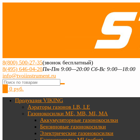
8(800) 500-27-35
(звонок бесплатный)
8(495) 646-04-20
Пн-Пт 9:00—20:00 Сб-Вс 9:00—18:00
info@tvoiinstrument.ru
0
0 руб.
Продукция VIKING
Аэраторы газонов LB, LE
Газонокосилки ME, MB, MI, MA
Аккумуляторные газонокосилки
Бензиновые газонокосилки
Электрические газонокосилки
Газонокосилка MI (робот)