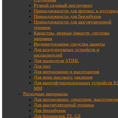
Ручной садовый инструмент
Принадлежности для мотокос и кусторез
Принадлежности для бензобуров
Принадлежности для аккумуляторной
техники
Канистры, мерные ёмкости, системы
заправки
Индивидуальные средства защиты
Для воздуходувных устройств и
распылителей
Для пылесосов STIHL
Для пил
Для мотоножниц и высоторезов
Для моек высокого давления
Для многофункциональных устройств K
MM
Расходные материалы
Для мотоножниц, секаторов, высоторезо
Для аккумуляторной техники
Для бензобуров
Для бензорезов TS, GS