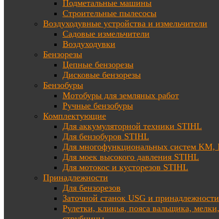
Подметальные машины
Строительные пылесосы
Воздуходувные устройства и измельчители
Садовые измельчители
Воздуходувки
Бензорезы
Цепные бензорезы
Дисковые бензорезы
Бензобуры
Мотобуры для земляных работ
Ручные бензобуры
Комплектующие
Для аккумуляторной техники STIHL
Для бензобуров STIHL
Для многофункциональных систем KM
Для моек высокого давления STIHL
Для мотокос и кусторезов STIHL
Принадлежности
Для бензорезов
Заточной станок USG и принадлежности
Рулетки, клинья, пояса вальщика, мелки
струбцины