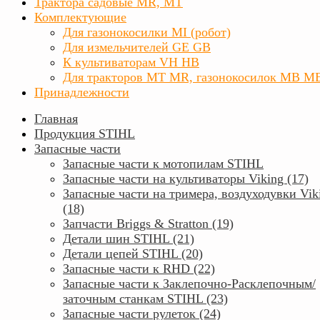
Трактора садовые MR, MT
Комплектующие
Для газонокосилки MI (робот)
Для измельчителей GE GB
К культиваторам VH HB
Для тракторов МТ MR, газонокосилок MB M
Принадлежности
Главная
Продукция STIHL
Запасные части
Запасные части к мотопилам STIHL
Запасные части на культиваторы Viking (17)
Запасные части на тримера, воздуходувки Vik
(18)
Запчасти Briggs & Stratton (19)
Детали шин STIHL (21)
Детали цепей STIHL (20)
Запасные части к RHD (22)
Запасные части к Заклепочно-Расклепочным/
заточным станкам STIHL (23)
Запасные части рулеток (24)