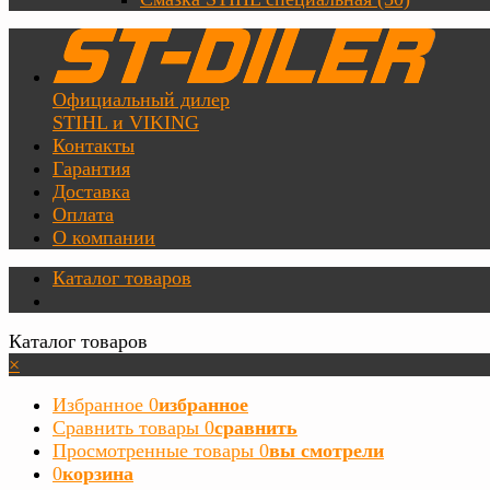
Официальный дилер
STIHL и VIKING
Контакты
Гарантия
Доставка
Оплата
О компании
Каталог товаров
Каталог товаров
×
Избранное
0
избранное
Сравнить товары
0
сравнить
Просмотренные товары
0
вы смотрели
0
корзина