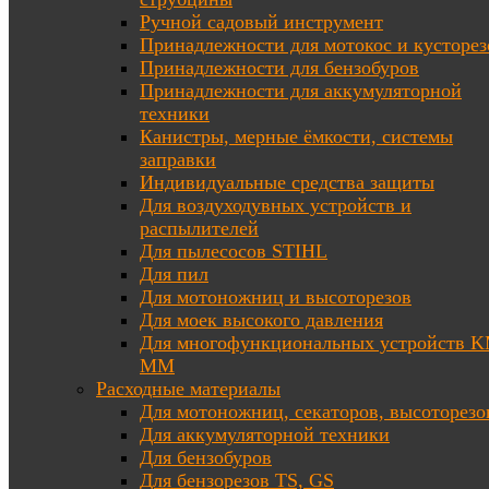
Ручной садовый инструмент
Принадлежности для мотокос и кусторез
Принадлежности для бензобуров
Принадлежности для аккумуляторной
техники
Канистры, мерные ёмкости, системы
заправки
Индивидуальные средства защиты
Для воздуходувных устройств и
распылителей
Для пылесосов STIHL
Для пил
Для мотоножниц и высоторезов
Для моек высокого давления
Для многофункциональных устройств K
MM
Расходные материалы
Для мотоножниц, секаторов, высоторезо
Для аккумуляторной техники
Для бензобуров
Для бензорезов TS, GS