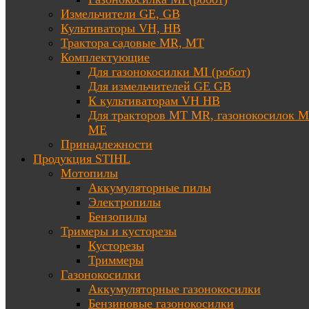
Измельчители GE, GB
Культиваторы VH, HB
Трактора садовые MR, MT
Комплектующие
Для газонокосилки MI (робот)
Для измельчителей GE GB
К культиваторам VH HB
Для тракторов МТ MR, газонокосилок 
ME
Принадлежности
Продукция STIHL
Мотопилы
Аккумуляторные пилы
Электропилы
Бензопилы
Тримеры и кусторезы
Кусторезы
Триммеры
Газонокосилки
Аккумуляторные газонокосилки
Бензиновые газонокосилки