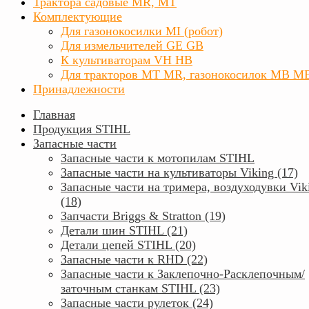
Трактора садовые MR, MT
Комплектующие
Для газонокосилки MI (робот)
Для измельчителей GE GB
К культиваторам VH HB
Для тракторов МТ MR, газонокосилок MB M
Принадлежности
Главная
Продукция STIHL
Запасные части
Запасные части к мотопилам STIHL
Запасные части на культиваторы Viking (17)
Запасные части на тримера, воздуходувки Vik
(18)
Запчасти Briggs & Stratton (19)
Детали шин STIHL (21)
Детали цепей STIHL (20)
Запасные части к RHD (22)
Запасные части к Заклепочно-Расклепочным/
заточным станкам STIHL (23)
Запасные части рулеток (24)