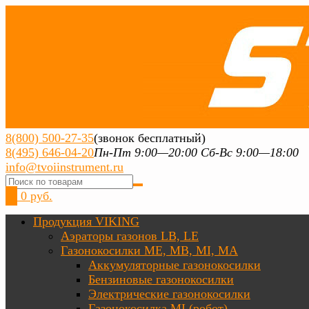
8(800) 500-27-35
(звонок бесплатный)
8(495) 646-04-20
Пн-Пт 9:00—20:00 Сб-Вс 9:00—18:00
info@tvoiinstrument.ru
0
0 руб.
Продукция VIKING
Аэраторы газонов LB, LE
Газонокосилки ME, MB, MI, MA
Аккумуляторные газонокосилки
Бензиновые газонокосилки
Электрические газонокосилки
Газонокосилка MI (робот)