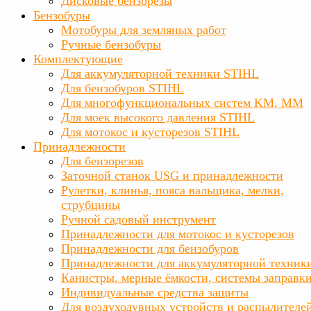
Дисковые бензорезы
Бензобуры
Мотобуры для земляных работ
Ручные бензобуры
Комплектующие
Для аккумуляторной техники STIHL
Для бензобуров STIHL
Для многофункциональных систем KM, MM
Для моек высокого давления STIHL
Для мотокос и кусторезов STIHL
Принадлежности
Для бензорезов
Заточной станок USG и принадлежности
Рулетки, клинья, пояса вальщика, мелки,
струбцины
Ручной садовый инструмент
Принадлежности для мотокос и кусторезов
Принадлежности для бензобуров
Принадлежности для аккумуляторной техник
Канистры, мерные ёмкости, системы заправк
Индивидуальные средства защиты
Для воздуходувных устройств и распылителе