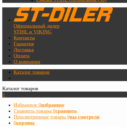
Официальный дилер
STIHL и VIKING
Контакты
Гарантия
Доставка
Оплата
О компании
Каталог товаров
Каталог товаров
×
Избранное
0
избранное
Сравнить товары
0
сравнить
Просмотренные товары
0
вы смотрели
0
корзина