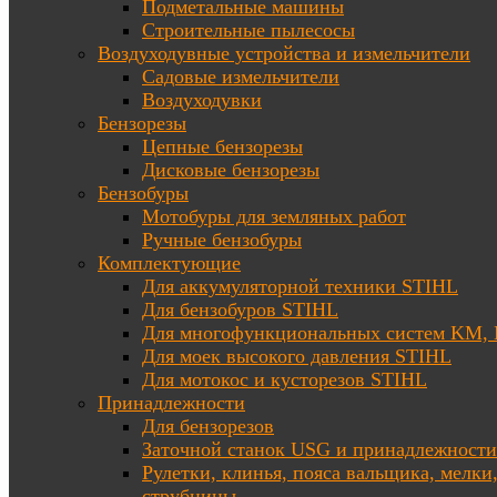
Подметальные машины
Строительные пылесосы
Воздуходувные устройства и измельчители
Садовые измельчители
Воздуходувки
Бензорезы
Цепные бензорезы
Дисковые бензорезы
Бензобуры
Мотобуры для земляных работ
Ручные бензобуры
Комплектующие
Для аккумуляторной техники STIHL
Для бензобуров STIHL
Для многофункциональных систем KM
Для моек высокого давления STIHL
Для мотокос и кусторезов STIHL
Принадлежности
Для бензорезов
Заточной станок USG и принадлежности
Рулетки, клинья, пояса вальщика, мелки
струбцины