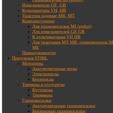
Измельчители GE, GB
Культиваторы VH, HB
Трактора садовые MR, MT
Комплектующие
Для газонокосилки MI (робот)
Для измельчителей GE GB
К культиваторам VH HB
Для тракторов МТ MR, газонокосилок 
ME
Принадлежности
Продукция STIHL
Мотопилы
Аккумуляторные пилы
Электропилы
Бензопилы
Тримеры и кусторезы
Кусторезы
Триммеры
Газонокосилки
Аккумуляторные газонокосилки
Бензиновые газонокосилки