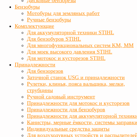
Дисковые бензорезы
Бензобуры
Мотобуры для земляных работ
Ручные бензобуры
Комплектующие
Для аккумуляторной техники STIHL
Для бензобуров STIHL
Для многофункциональных систем KM, MM
Для моек высокого давления STIHL
Для мотокос и кусторезов STIHL
Принадлежности
Для бензорезов
Заточной станок USG и принадлежности
Рулетки, клинья, пояса вальщика, мелки,
струбцины
Ручной садовый инструмент
Принадлежности для мотокос и кусторезов
Принадлежности для бензобуров
Принадлежности для аккумуляторной техник
Канистры, мерные ёмкости, системы заправк
Индивидуальные средства защиты
Для воздуходувных устройств и распылителе