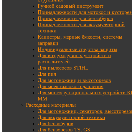
Ручной садовый инструмент
Принадлежности для мотокос и кусторез
Принадлежности для бензобуров
Принадлежности для аккумуляторной
техники
Канистры, мерные ёмкости, системы
заправки
Индивидуальные средства защиты
Для воздуходувных устройств и
распылителей
Для пылесосов STIHL
Для пил
Для мотоножниц и высоторезов
Для моек высокого давления
Для многофункциональных устройств K
MM
Расходные материалы
Для мотоножниц, секаторов, высоторезо
Для аккумуляторной техники
Для бензобуров
Для бензорезов TS, GS