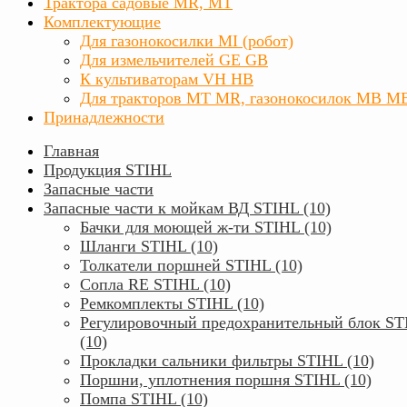
Трактора садовые MR, MT
Комплектующие
Для газонокосилки MI (робот)
Для измельчителей GE GB
К культиваторам VH HB
Для тракторов МТ MR, газонокосилок MB M
Принадлежности
Главная
Продукция STIHL
Запасные части
Запасные части к мойкам ВД STIHL (10)
Бачки для моющей ж-ти STIHL (10)
Шланги STIHL (10)
Толкатели поршней STIHL (10)
Сопла RE STIHL (10)
Ремкомплекты STIHL (10)
Регулировочный предохранительный блок ST
(10)
Прокладки сальники фильтры STIHL (10)
Поршни, уплотнения поршня STIHL (10)
Помпа STIHL (10)