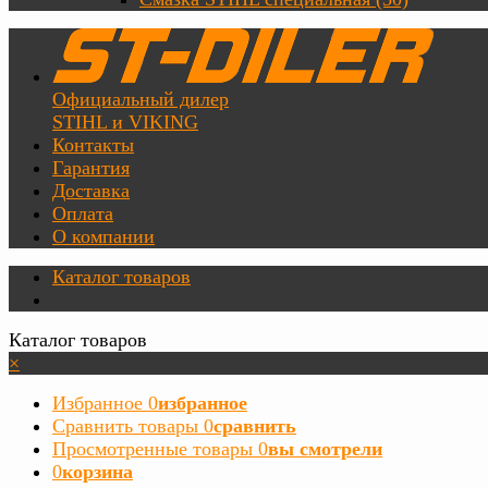
Официальный дилер
STIHL и VIKING
Контакты
Гарантия
Доставка
Оплата
О компании
Каталог товаров
Каталог товаров
×
Избранное
0
избранное
Сравнить товары
0
сравнить
Просмотренные товары
0
вы смотрели
0
корзина