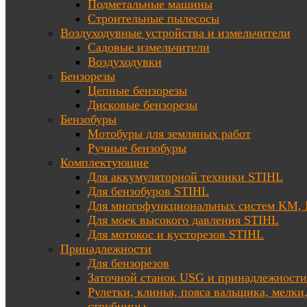
Подметальные машины
Строительные пылесосы
Воздуходувные устройства и измельчители
Садовые измельчители
Воздуходувки
Бензорезы
Цепные бензорезы
Дисковые бензорезы
Бензобуры
Мотобуры для земляных работ
Ручные бензобуры
Комплектующие
Для аккумуляторной техники STIHL
Для бензобуров STIHL
Для многофункциональных систем KM
Для моек высокого давления STIHL
Для мотокос и кусторезов STIHL
Принадлежности
Для бензорезов
Заточной станок USG и принадлежности
Рулетки, клинья, пояса вальщика, мелки
струбцины