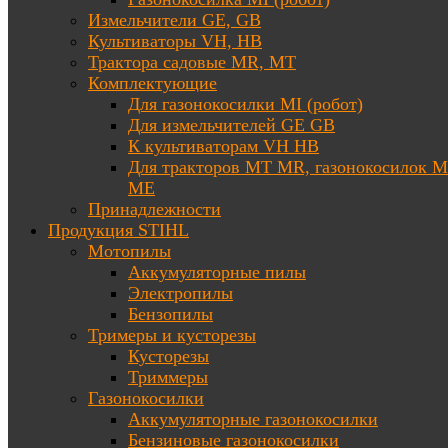
Измельчители GE, GB
Культиваторы VH, HB
Трактора садовые MR, MT
Комплектующие
Для газонокосилки MI (робот)
Для измельчителей GE GB
К культиваторам VH HB
Для тракторов МТ MR, газонокосилок 
ME
Принадлежности
Продукция STIHL
Мотопилы
Аккумуляторные пилы
Электропилы
Бензопилы
Тримеры и кусторезы
Кусторезы
Триммеры
Газонокосилки
Аккумуляторные газонокосилки
Бензиновые газонокосилки