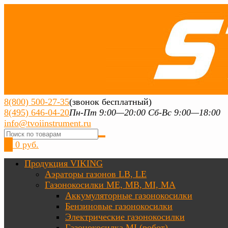
8(800) 500-27-35
(звонок бесплатный)
8(495) 646-04-20
Пн-Пт 9:00—20:00 Сб-Вс 9:00—18:00
info@tvoiinstrument.ru
0
0 руб.
Продукция VIKING
Аэраторы газонов LB, LE
Газонокосилки ME, MB, MI, MA
Аккумуляторные газонокосилки
Бензиновые газонокосилки
Электрические газонокосилки
Газонокосилка MI (робот)