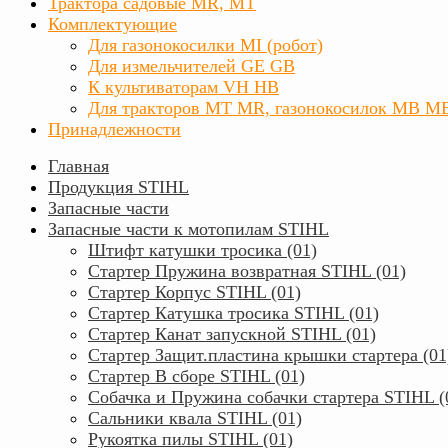
Трактора садовые MR, MT
Комплектующие
Для газонокосилки MI (робот)
Для измельчителей GE GB
К культиваторам VH HB
Для тракторов МТ MR, газонокосилок MB M
Принадлежности
Главная
Продукция STIHL
Запасные части
Запасные части к мотопилам STIHL
Штифт катушки тросика (01)
Стартер Пружина возвратная STIHL (01)
Стартер Корпус STIHL (01)
Стартер Катушка тросика STIHL (01)
Стартер Канат запускной STIHL (01)
Стартер Защит.пластина крышки стартера (01
Стартер В сборе STIHL (01)
Собачка и Пружина собачки стартера STIHL (
Сальники квала STIHL (01)
Рукоятка пилы STIHL (01)