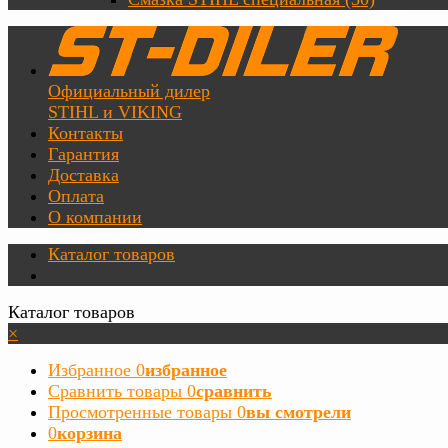
Официальный дилер
STIHL и VIKING
Контакты
Гарантия
Доставка
Оплата
О компании
Каталог товаров
Каталог товаров
×
Избранное
0
избранное
Сравнить товары
0
сравнить
Просмотренные товары
0
вы смотрели
0
корзина