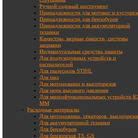
Ручной садовый инструмент
Принадлежности для мотокос и кусторез
Принадлежности для бензобуров
Принадлежности для аккумуляторной
техники
Канистры, мерные ёмкости, системы
заправки
Индивидуальные средства защиты
Для воздуходувных устройств и
распылителей
Для пылесосов STIHL
Для пил
Для мотоножниц и высоторезов
Для моек высокого давления
Для многофункциональных устройств K
MM
Расходные материалы
Для мотоножниц, секаторов, высоторезо
Для аккумуляторной техники
Для бензобуров
Для бензорезов TS, GS