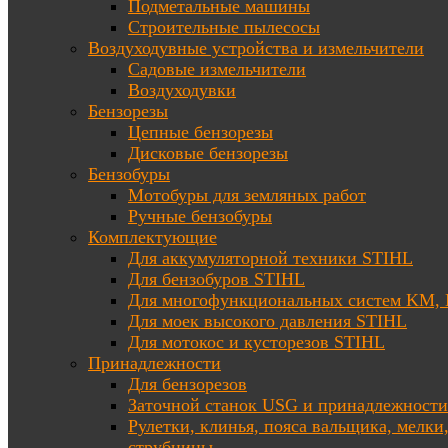
Подметальные машины
Строительные пылесосы
Воздуходувные устройства и измельчители
Садовые измельчители
Воздуходувки
Бензорезы
Цепные бензорезы
Дисковые бензорезы
Бензобуры
Мотобуры для земляных работ
Ручные бензобуры
Комплектующие
Для аккумуляторной техники STIHL
Для бензобуров STIHL
Для многофункциональных систем KM
Для моек высокого давления STIHL
Для мотокос и кусторезов STIHL
Принадлежности
Для бензорезов
Заточной станок USG и принадлежности
Рулетки, клинья, пояса вальщика, мелки
струбцины