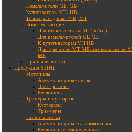
Измельчители GE, GB
Культиваторы VH, HB
Трактора садовые MR, MT
Комплектующие
Для газонокосилки MI (робот)
Для измельчителей GE GB
К культиваторам VH HB
Для тракторов МТ MR, газонокосилок 
ME
Принадлежности
Продукция STIHL
Мотопилы
Аккумуляторные пилы
Электропилы
Бензопилы
Тримеры и кусторезы
Кусторезы
Триммеры
Газонокосилки
Аккумуляторные газонокосилки
Бензиновые газонокосилки