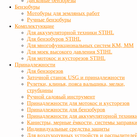
Дисковые бензорезы
Бензобуры
Мотобуры для земляных работ
Ручные бензобуры
Комплектующие
Для аккумуляторной техники STIHL
Для бензобуров STIHL
Для многофункциональных систем KM, MM
Для моек высокого давления STIHL
Для мотокос и кусторезов STIHL
Принадлежности
Для бензорезов
Заточной станок USG и принадлежности
Рулетки, клинья, пояса вальщика, мелки,
струбцины
Ручной садовый инструмент
Принадлежности для мотокос и кусторезов
Принадлежности для бензобуров
Принадлежности для аккумуляторной техник
Канистры, мерные ёмкости, системы заправк
Индивидуальные средства защиты
Для воздуходувных устройств и распылителе