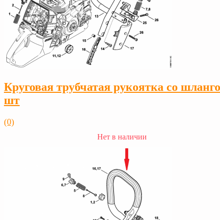
Круговая трубчатая рукоятка со шланго
шт
(0)
Нет в наличии