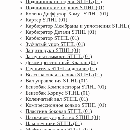
Подшипник иг. сцепл. STIHL (01)
Подшипкик иг. поршня STIHL (01)
Колено Диффузор Хомут STIHL (01)
Картер STIHL (01)
Карбюратор Мембраны и уплотнения STIHL (
Карбюратор Детали STIHL (01)
Карбюратор STIHL (01)
Зубчатый упор STIHL (01)
Защита руки STIHL (01)
Заглушки амморт. STIHL (01)
Декомпрессионный Клапан (01)
Глушитель STIHL и детали (01)
Всасывающая головка STIHL (01)
Вал управления STIHL (01)
Бензобак Компенсаторы STIHL (01)
Бензобак Корпус STIHL (01)
Коленчатый вал STIHL (01)
Компрессионное кольцо STIHL (01)
Пластина боковая STIHL (01)
Натяжное устройство STIHL (01)
Наконечники STIHL (01)
Муфта сцепления STIHL (01)