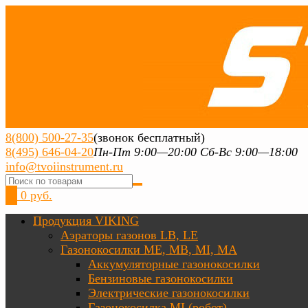
8(800) 500-27-35
(звонок бесплатный)
8(495) 646-04-20
Пн-Пт 9:00—20:00 Сб-Вс 9:00—18:00
info@tvoiinstrument.ru
0
0 руб.
Продукция VIKING
Аэраторы газонов LB, LE
Газонокосилки ME, MB, MI, MA
Аккумуляторные газонокосилки
Бензиновые газонокосилки
Электрические газонокосилки
Газонокосилка MI (робот)