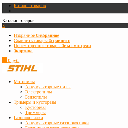
Каталог товаров
Каталог товаров
×
Избранное
0
избранное
Сравнить товары
0
сравнить
Просмотренные товары
0
вы смотрели
0
корзина
0
0 руб.
Мотопилы
Аккумуляторные пилы
Электропилы
Бензопилы
Тримеры и кусторезы
Кусторезы
Триммеры
Газонокосилки
Аккумуляторные газонокосилки
Бензиновые газонокосилки