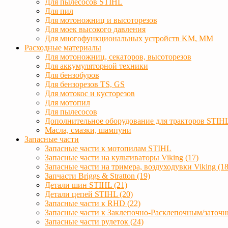
Для пылесосов STIHL
Для пил
Для мотоножниц и высоторезов
Для моек высокого давления
Для многофункциональных устройств KM, MM
Расходные материалы
Для мотоножниц, секаторов, высоторезов
Для аккумуляторной техники
Для бензобуров
Для бензорезов TS, GS
Для мотокос и кусторезов
Для мотопил
Для пылесосов
Дополнительное оборудование для тракторов STIH
Масла, смазки, шампуни
Запасные части
Запасные части к мотопилам STIHL
Запасные части на культиваторы Viking (17)
Запасные части на тримера, воздуходувки Viking (18
Запчасти Briggs & Stratton (19)
Детали шин STIHL (21)
Детали цепей STIHL (20)
Запасные части к RHD (22)
Запасные части к Заклепочно-Расклепочным/заточн
Запасные части рулеток (24)