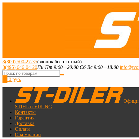
8(800) 500-27-35
(звонок бесплатный)
8(495) 646-04-20
Пн-Пт 9:00—20:00 Сб-Вс 9:00—18:00
info@tvoi
0
0 руб.
Офици
STIHL и VIKING
Контакты
Гарантия
Доставка
Оплата
О компании