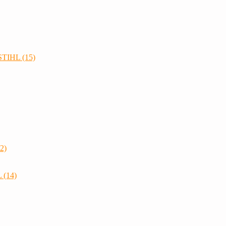
STIHL (15)
2)
 (14)