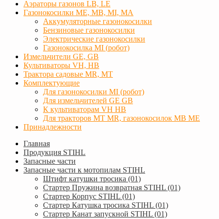
Аэраторы газонов LB, LE
Газонокосилки ME, MB, MI, MA
Аккумуляторные газонокосилки
Бензиновые газонокосилки
Электрические газонокосилки
Газонокосилка MI (робот)
Измельчители GE, GB
Культиваторы VH, HB
Трактора садовые MR, MT
Комплектующие
Для газонокосилки MI (робот)
Для измельчителей GE GB
К культиваторам VH HB
Для тракторов МТ MR, газонокосилок MB ME
Принадлежности
Главная
Продукция STIHL
Запасные части
Запасные части к мотопилам STIHL
Штифт катушки тросика (01)
Стартер Пружина возвратная STIHL (01)
Стартер Корпус STIHL (01)
Стартер Катушка тросика STIHL (01)
Стартер Канат запускной STIHL (01)