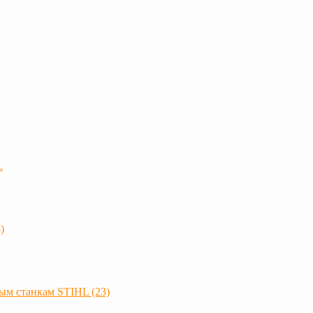
L
)
ым станкам STIHL (23)