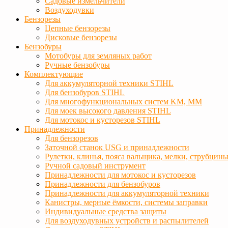
Садовые измельчители
Воздуходувки
Бензорезы
Цепные бензорезы
Дисковые бензорезы
Бензобуры
Мотобуры для земляных работ
Ручные бензобуры
Комплектующие
Для аккумуляторной техники STIHL
Для бензобуров STIHL
Для многофункциональных систем KM, MM
Для моек высокого давления STIHL
Для мотокос и кусторезов STIHL
Принадлежности
Для бензорезов
Заточной станок USG и принадлежности
Рулетки, клинья, пояса вальщика, мелки, струбцин
Ручной садовый инструмент
Принадлежности для мотокос и кусторезов
Принадлежности для бензобуров
Принадлежности для аккумуляторной техники
Канистры, мерные ёмкости, системы заправки
Индивидуальные средства защиты
Для воздуходувных устройств и распылителей