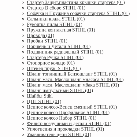
Стартер Защит.пластина крышки стартера (01)
Стартер В сборе STIHL (01)
Собачка и Пружина собачки стартера STIHL (01)
Сальники квала STIHL (01)
Рукоятка пилы STIHL (01)
Пружина контактная STIHL (01)
Провода (01)
Пробки STIHL (01)
Поршень и Детали STIHL (01)
Подшипник радиальный STIHL (01)
Стартера Ручка STIHL (01)
Стопорное кольцо (01)
Штекер пруж. STIHL (01)
Шланг топливный Бензошланг STIHL (01)
Шланг масл. Маслошланг мнасоса STIHL (01)
Шланг масл. Маслошланг мбака STIHL (01)
Шланг импульсный STIHL (01)
Шайбы Stihl
ЦПГ STIHL (01)
Цепное колесо-Венец сменный STIHL (01)
Цепное колесо Профильное STIHL (01)
Цепное колесо Набор STIHL (01)
Фильтр воздушный и детали STIHL (01)
Уплотнения и прокладки STIHL (01)
Улавливатель цепи STIHL (01)