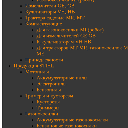
Измельчители GE, GB
Культиваторы VH, HB
Трактора садовые MR, MT
Комплектующие
Для газонокосилки MI (робот)
Для измельчителей GE GB
К культиваторам VH HB
Для тракторов МТ MR, газонокосилок 
ME
Принадлежности
Продукция STIHL
Мотопилы
Аккумуляторные пилы
Электропилы
Бензопилы
Тримеры и кусторезы
Кусторезы
Триммеры
Газонокосилки
Аккумуляторные газонокосилки
Бензиновые газонокосилки