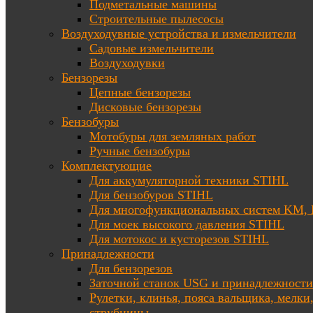
Подметальные машины
Строительные пылесосы
Воздуходувные устройства и измельчители
Садовые измельчители
Воздуходувки
Бензорезы
Цепные бензорезы
Дисковые бензорезы
Бензобуры
Мотобуры для земляных работ
Ручные бензобуры
Комплектующие
Для аккумуляторной техники STIHL
Для бензобуров STIHL
Для многофункциональных систем KM
Для моек высокого давления STIHL
Для мотокос и кусторезов STIHL
Принадлежности
Для бензорезов
Заточной станок USG и принадлежности
Рулетки, клинья, пояса вальщика, мелки
струбцины