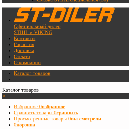
Официальный дилер
STIHL и VIKING
Контакты
Гарантия
Доставка
Оплата
О компании
Каталог товаров
Каталог товаров
×
Избранное
0
избранное
Сравнить товары
0
сравнить
Просмотренные товары
0
вы смотрели
0
корзина