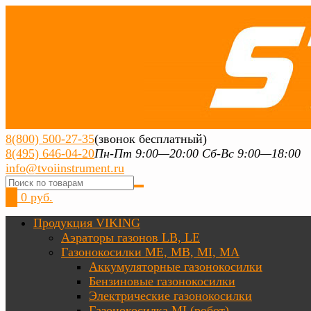
8(800) 500-27-35
(звонок бесплатный)
8(495) 646-04-20
Пн-Пт 9:00—20:00 Сб-Вс 9:00—18:00
info@tvoiinstrument.ru
0
0 руб.
Продукция VIKING
Аэраторы газонов LB, LE
Газонокосилки ME, MB, MI, MA
Аккумуляторные газонокосилки
Бензиновые газонокосилки
Электрические газонокосилки
Газонокосилка MI (робот)