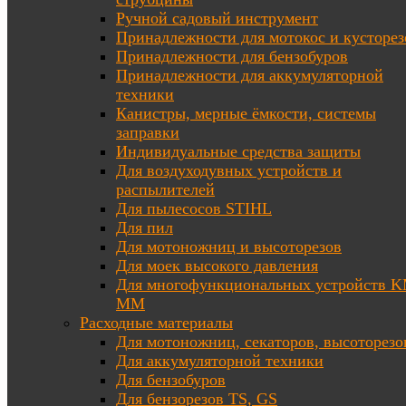
Ручной садовый инструмент
Принадлежности для мотокос и кусторез
Принадлежности для бензобуров
Принадлежности для аккумуляторной
техники
Канистры, мерные ёмкости, системы
заправки
Индивидуальные средства защиты
Для воздуходувных устройств и
распылителей
Для пылесосов STIHL
Для пил
Для мотоножниц и высоторезов
Для моек высокого давления
Для многофункциональных устройств K
MM
Расходные материалы
Для мотоножниц, секаторов, высоторезо
Для аккумуляторной техники
Для бензобуров
Для бензорезов TS, GS