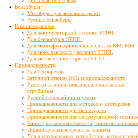
Дисковые бензорезы
Бензобуры
Мотобуры для земляных работ
Ручные бензобуры
Комплектующие
Для аккумуляторной техники STIHL
Для бензобуров STIHL
Для многофункциональных систем KM, MM
Для моек высокого давления STIHL
Для мотокос и кусторезов STIHL
Принадлежности
Для бензорезов
Заточной станок USG и принадлежности
Рулетки, клинья, пояса вальщика, мелки,
струбцины
Ручной садовый инструмент
Принадлежности для мотокос и кусторезов
Принадлежности для бензобуров
Принадлежности для аккумуляторной техник
Канистры, мерные ёмкости, системы заправк
Индивидуальные средства защиты
Для воздуходувных устройств и распылителе