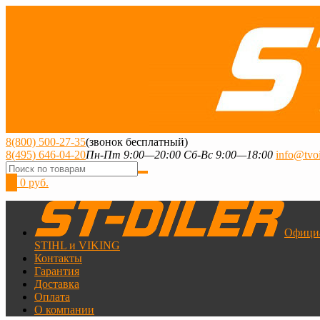
8(800) 500-27-35
(звонок бесплатный)
8(495) 646-04-20
Пн-Пт 9:00—20:00 Сб-Вс 9:00—18:00
info@tvoi
0
0 руб.
Офици
STIHL и VIKING
Контакты
Гарантия
Доставка
Оплата
О компании