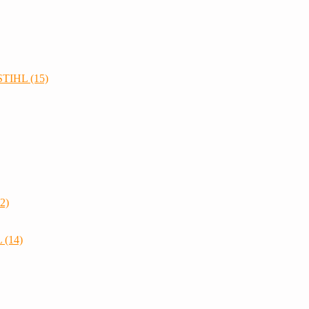
STIHL (15)
2)
 (14)