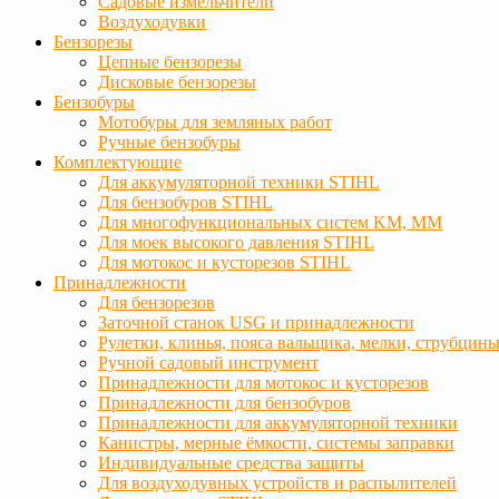
Садовые измельчители
Воздуходувки
Бензорезы
Цепные бензорезы
Дисковые бензорезы
Бензобуры
Мотобуры для земляных работ
Ручные бензобуры
Комплектующие
Для аккумуляторной техники STIHL
Для бензобуров STIHL
Для многофункциональных систем KM, MM
Для моек высокого давления STIHL
Для мотокос и кусторезов STIHL
Принадлежности
Для бензорезов
Заточной станок USG и принадлежности
Рулетки, клинья, пояса вальщика, мелки, струбцин
Ручной садовый инструмент
Принадлежности для мотокос и кусторезов
Принадлежности для бензобуров
Принадлежности для аккумуляторной техники
Канистры, мерные ёмкости, системы заправки
Индивидуальные средства защиты
Для воздуходувных устройств и распылителей