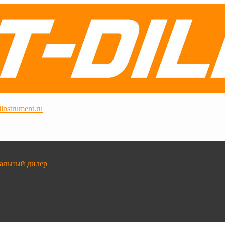
instrument.ru
альный дилер