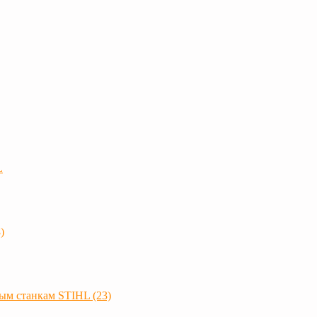
L
)
ым станкам STIHL (23)