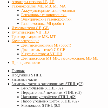
Аэраторы газонов LB, LE
Газонокосилки ME, MB, MI, MA
Аккумуляторные газонокосилки
Бензиновые газонокосилки
Электрические газонокосилки
Газонокосилка MI (робот)
Измельчители GE, GB
Культиваторы VH, HB
Трактора садовые MR, MT
Комплектующие
Для газонокосилки MI (робот)
Для измельчителей GE GB
К культиваторам VH HB
Для тракторов МТ MR, газонокосилок MB ME
Принадлежности
Главная
Продукция STIHL
Запасные части
Запасные части к электропилам STIHL (02)
Выключатель STIHL (02)
Передаточный механизм STIHL (02)
Натяжное устройство STIHL (02)
Набор угольных щеток STIHL (02)
Маслонасос STIHL (02)