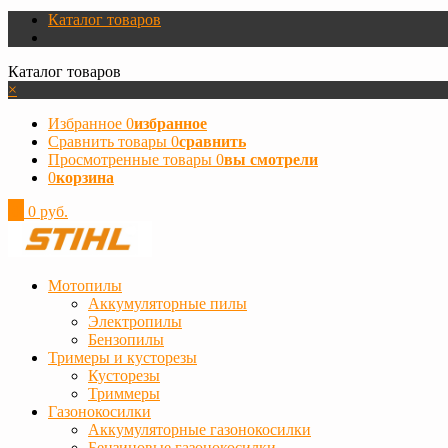
Каталог товаров
Каталог товаров
×
Избранное
0
избранное
Сравнить товары
0
сравнить
Просмотренные товары
0
вы смотрели
0
корзина
0
0 руб.
Мотопилы
Аккумуляторные пилы
Электропилы
Бензопилы
Тримеры и кусторезы
Кусторезы
Триммеры
Газонокосилки
Аккумуляторные газонокосилки
Бензиновые газонокосилки