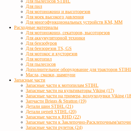
Для пылесосов STIHL
Для пил
Для мотоножниц и высоторезов
Для моек высокого давления
Для многофункциональных устройств KM, MM
Расходные материалы
Для мотоножниц, секаторов, высоторезов
Для аккумуляторной техники
Для бензобуров
Для бензорезов TS, GS
Для мотокос и кусторезов
Для мотопил
Для пылесосов
Дополнительное оборудование для тракторов STIH
Масла, смазки, шампуни
Запасные части
Запасные части к мотопилам STIHL
Запасные части на культиваторы Viking (17)
Запасные части на тримера, воздуходувки Viking (18
Запчасти Briggs & Stratton (19)
Детали шин STIHL (21)
Детали цепей STIHL (20)
Запасные части к RHD (22)
Запасные части к Заклепочно-Расклепочным/заточн
Запасные части рулеток (24)