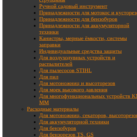
Ручной садовый инструмент
Принадлежности для мотокос и кусторез
Принадлежности для бензобуров
Принадлежности для аккумуляторной
техники
Канистры, мерные ёмкости, системы
заправки
Индивидуальные средства защиты
Для воздуходувных устройств и
распылителей
Для пылесосов STIHL
Для пил
Для мотоножниц и высоторезов
Для моек высокого давления
Для многофункциональных устройств K
MM
Расходные материалы
Для мотоножниц, секаторов, высоторезо
Для аккумуляторной техники
Для бензобуров
Для бензорезов TS, GS