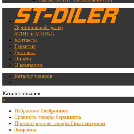
Официальный дилер
STIHL и VIKING
Контакты
Гарантия
Доставка
Оплата
О компании
Каталог товаров
Каталог товаров
×
Избранное
0
избранное
Сравнить товары
0
сравнить
Просмотренные товары
0
вы смотрели
0
корзина