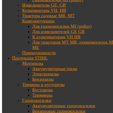
Измельчители GE, GB
Культиваторы VH, HB
Трактора садовые MR, MT
Комплектующие
Для газонокосилки MI (робот)
Для измельчителей GE GB
К культиваторам VH HB
Для тракторов МТ MR, газонокосилок 
ME
Принадлежности
Продукция STIHL
Мотопилы
Аккумуляторные пилы
Электропилы
Бензопилы
Тримеры и кусторезы
Кусторезы
Триммеры
Газонокосилки
Аккумуляторные газонокосилки
Бензиновые газонокосилки