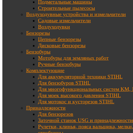
Подметальные машины
Строительные пылесосы
Воздуходувные устройства и измельчители
Садовые измельчители
Воздуходувки
Бензорезы
Цепные бензорезы
Дисковые бензорезы
Бензобуры
Мотобуры для земляных работ
Ручные бензобуры
Комплектующие
Для аккумуляторной техники STIHL
Для бензобуров STIHL
Для многофункциональных систем KM
Для моек высокого давления STIHL
Для мотокос и кусторезов STIHL
Принадлежности
Для бензорезов
Заточной станок USG и принадлежности
Рулетки, клинья, пояса вальщика, мелки
струбцины