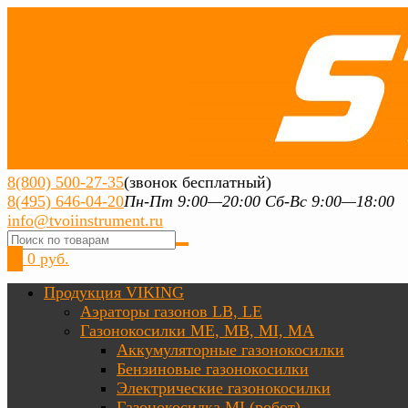
8(800) 500-27-35
(звонок бесплатный)
8(495) 646-04-20
Пн-Пт 9:00—20:00 Сб-Вс 9:00—18:00
info@tvoiinstrument.ru
0
0 руб.
Продукция VIKING
Аэраторы газонов LB, LE
Газонокосилки ME, MB, MI, MA
Аккумуляторные газонокосилки
Бензиновые газонокосилки
Электрические газонокосилки
Газонокосилка MI (робот)