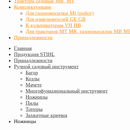
Трактора садовые MR, MT
Комплектующие
Для газонокосилки MI (робот)
Для измельчителей GE GB
К культиваторам VH HB
Для тракторов МТ MR, газонокосилок MB M
Принадлежности
Главная
Продукция STIHL
Принадлежности
Ручной садовый инструмент
Багор
Козлы
Мачете
Многофункциональный инструмент
Ножницы
Пилы
Топоры
Захватные крючки
Ножницы