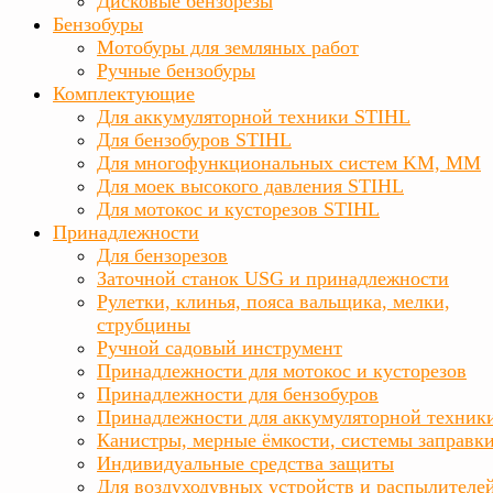
Дисковые бензорезы
Бензобуры
Мотобуры для земляных работ
Ручные бензобуры
Комплектующие
Для аккумуляторной техники STIHL
Для бензобуров STIHL
Для многофункциональных систем KM, MM
Для моек высокого давления STIHL
Для мотокос и кусторезов STIHL
Принадлежности
Для бензорезов
Заточной станок USG и принадлежности
Рулетки, клинья, пояса вальщика, мелки,
струбцины
Ручной садовый инструмент
Принадлежности для мотокос и кусторезов
Принадлежности для бензобуров
Принадлежности для аккумуляторной техник
Канистры, мерные ёмкости, системы заправк
Индивидуальные средства защиты
Для воздуходувных устройств и распылителе