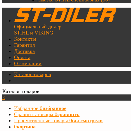
Официальный дилер
STIHL и VIKING
Контакты
Гарантия
Доставка
Оплата
О компании
Каталог товаров
Каталог товаров
×
Избранное
0
избранное
Сравнить товары
0
сравнить
Просмотренные товары
0
вы смотрели
0
корзина