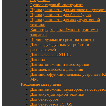
Ручной садовый инструмент
Принадлежности для мотокос и кусторез
Принадлежности для бензобуров
Принадлежности для аккумуляторной
техники
Канистры, мерные ёмкости, системы
заправки
Индивидуальные средства защиты
Для воздуходувных устройств и
распылителей
Для пылесосов STIHL
Для пил
Для мотоножниц и высоторезов
Для моек высокого давления
Для многофункциональных устройств K
MM
Расходные материалы
Для мотоножниц, секаторов, высоторезо
Для аккумуляторной техники
Для бензобуров
Для бензорезов TS, GS