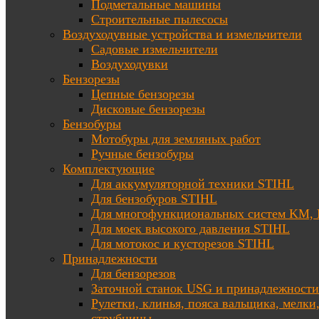
Подметальные машины
Строительные пылесосы
Воздуходувные устройства и измельчители
Садовые измельчители
Воздуходувки
Бензорезы
Цепные бензорезы
Дисковые бензорезы
Бензобуры
Мотобуры для земляных работ
Ручные бензобуры
Комплектующие
Для аккумуляторной техники STIHL
Для бензобуров STIHL
Для многофункциональных систем KM
Для моек высокого давления STIHL
Для мотокос и кусторезов STIHL
Принадлежности
Для бензорезов
Заточной станок USG и принадлежности
Рулетки, клинья, пояса вальщика, мелки
струбцины