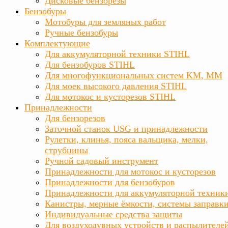
Дисковые бензорезы
Бензобуры
Мотобуры для земляных работ
Ручные бензобуры
Комплектующие
Для аккумуляторной техники STIHL
Для бензобуров STIHL
Для многофункциональных систем KM, MM
Для моек высокого давления STIHL
Для мотокос и кусторезов STIHL
Принадлежности
Для бензорезов
Заточной станок USG и принадлежности
Рулетки, клинья, пояса вальщика, мелки,
струбцины
Ручной садовый инструмент
Принадлежности для мотокос и кусторезов
Принадлежности для бензобуров
Принадлежности для аккумуляторной техник
Канистры, мерные ёмкости, системы заправк
Индивидуальные средства защиты
Для воздуходувных устройств и распылителе