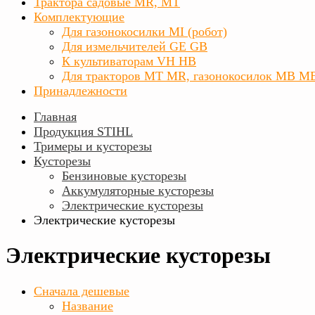
Трактора садовые MR, MT
Комплектующие
Для газонокосилки MI (робот)
Для измельчителей GE GB
К культиваторам VH HB
Для тракторов МТ MR, газонокосилок MB M
Принадлежности
Главная
Продукция STIHL
Тримеры и кусторезы
Кусторезы
Бензиновые кусторезы
Аккумуляторные кусторезы
Электрические кусторезы
Электрические кусторезы
Электрические кусторезы
Сначала дешевые
Название