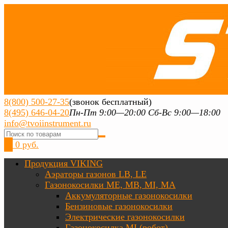
8(800) 500-27-35
(звонок бесплатный)
8(495) 646-04-20
Пн-Пт 9:00—20:00 Сб-Вс 9:00—18:00
info@tvoiinstrument.ru
0
0 руб.
Продукция VIKING
Аэраторы газонов LB, LE
Газонокосилки ME, MB, MI, MA
Аккумуляторные газонокосилки
Бензиновые газонокосилки
Электрические газонокосилки
Газонокосилка MI (робот)