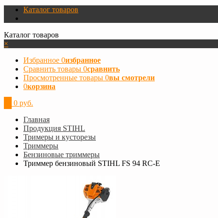
Каталог товаров
Каталог товаров
×
Избранное
0
избранное
Сравнить товары
0
сравнить
Просмотренные товары
0
вы смотрели
0
корзина
0
0 руб.
Главная
Продукция STIHL
Тримеры и кусторезы
Триммеры
Бензиновые триммеры
Триммер бензиновый STIHL FS 94 RC-E