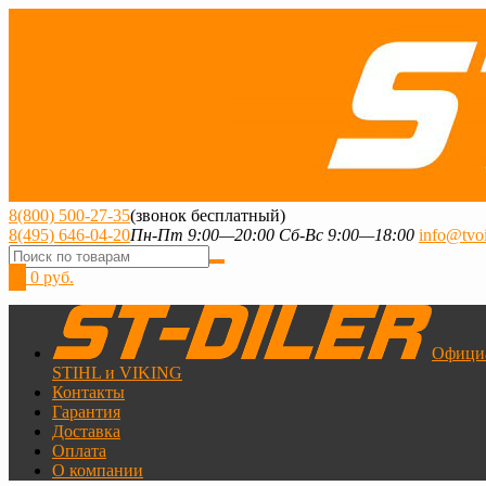
8(800) 500-27-35
(звонок бесплатный)
8(495) 646-04-20
Пн-Пт 9:00—20:00 Сб-Вс 9:00—18:00
info@tvoi
0
0 руб.
Офици
STIHL и VIKING
Контакты
Гарантия
Доставка
Оплата
О компании