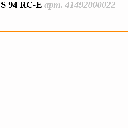
FS 94 RC-E
арт. 41492000022