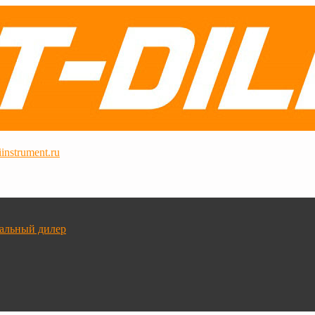
instrument.ru
альный дилер