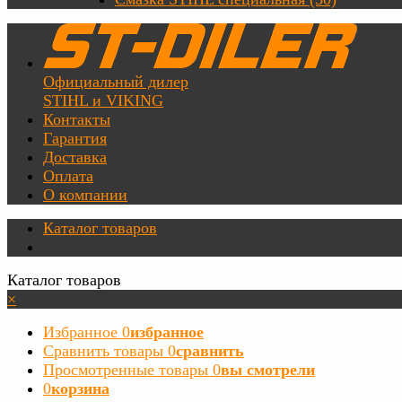
Официальный дилер
STIHL и VIKING
Контакты
Гарантия
Доставка
Оплата
О компании
Каталог товаров
Каталог товаров
×
Избранное
0
избранное
Сравнить товары
0
сравнить
Просмотренные товары
0
вы смотрели
0
корзина