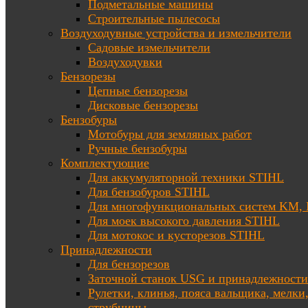
Подметальные машины
Строительные пылесосы
Воздуходувные устройства и измельчители
Садовые измельчители
Воздуходувки
Бензорезы
Цепные бензорезы
Дисковые бензорезы
Бензобуры
Мотобуры для земляных работ
Ручные бензобуры
Комплектующие
Для аккумуляторной техники STIHL
Для бензобуров STIHL
Для многофункциональных систем KM
Для моек высокого давления STIHL
Для мотокос и кусторезов STIHL
Принадлежности
Для бензорезов
Заточной станок USG и принадлежности
Рулетки, клинья, пояса вальщика, мелки
струбцины