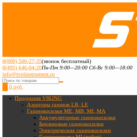
8(800) 500-27-35
(звонок бесплатный)
8(495) 646-04-20
Пн-Пт 9:00—20:00 Сб-Вс 9:00—18:00
info@tvoiinstrument.ru
0
0 руб.
Продукция VIKING
Аэраторы газонов LB, LE
Газонокосилки ME, MB, MI, MA
Аккумуляторные газонокосилки
Бензиновые газонокосилки
Электрические газонокосилки
Газонокосилка MI (робот)