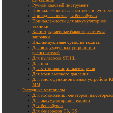
Ручной садовый инструмент
Принадлежности для мотокос и кусторез
Принадлежности для бензобуров
Принадлежности для аккумуляторной
техники
Канистры, мерные ёмкости, системы
заправки
Индивидуальные средства защиты
Для воздуходувных устройств и
распылителей
Для пылесосов STIHL
Для пил
Для мотоножниц и высоторезов
Для моек высокого давления
Для многофункциональных устройств K
MM
Расходные материалы
Для мотоножниц, секаторов, высоторезо
Для аккумуляторной техники
Для бензобуров
Для бензорезов TS, GS