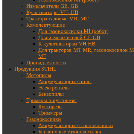
Измельчители GE, GB
Культиваторы VH, HB
Трактора садовые MR, MT
Комплектующие
Для газонокосилки MI (робот)
Для измельчителей GE GB
К культиваторам VH HB
Для тракторов МТ MR, газонокосилок 
ME
Принадлежности
Продукция STIHL
Мотопилы
Аккумуляторные пилы
Электропилы
Бензопилы
Тримеры и кусторезы
Кусторезы
Триммеры
Газонокосилки
Аккумуляторные газонокосилки
Бензиновые газонокосилки