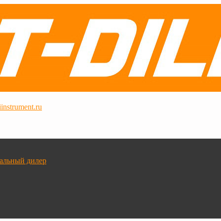
instrument.ru
альный дилер