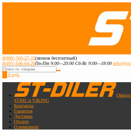
8(800) 500-27-35
(звонок бесплатный)
8(495) 646-04-20
Пн-Пт 9:00—20:00 Сб-Вс 9:00—18:00
info@tvoi
0
0 руб.
Офици
STIHL и VIKING
Контакты
Гарантия
Доставка
Оплата
О компании