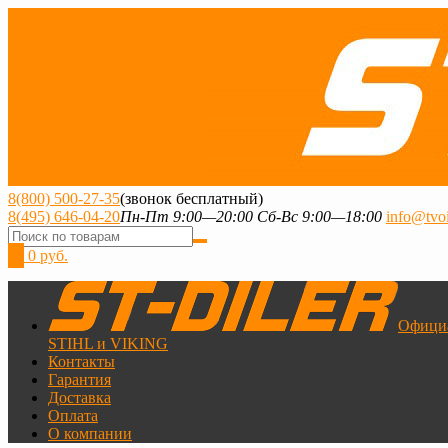
8(800) 500-27-35
(звонок бесплатный)
8(495) 646-04-20
Пн-Пт 9:00—20:00 Сб-Вс 9:00—18:00
info@tvoi
0
0 руб.
Офици
STIHL и VIKING
Контакты
Гарантия
Доставка
Оплата
О компании