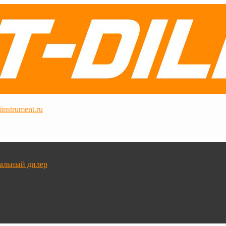
instrument.ru
альный дилер