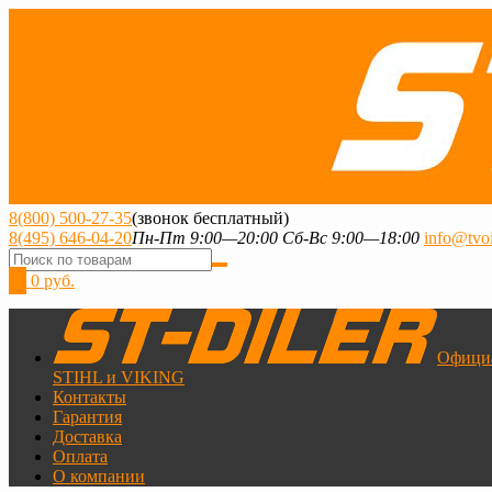
8(800) 500-27-35
(звонок бесплатный)
8(495) 646-04-20
Пн-Пт 9:00—20:00 Сб-Вс 9:00—18:00
info@tvoi
0
0 руб.
Офици
STIHL и VIKING
Контакты
Гарантия
Доставка
Оплата
О компании