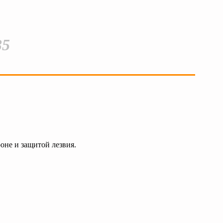
35
роне и защитой лезвия.