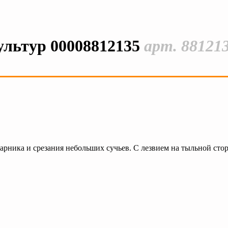
культур 00008812135
арт. 88121
старника и срезания небольших сучьев. С лезвием на тыльной сто