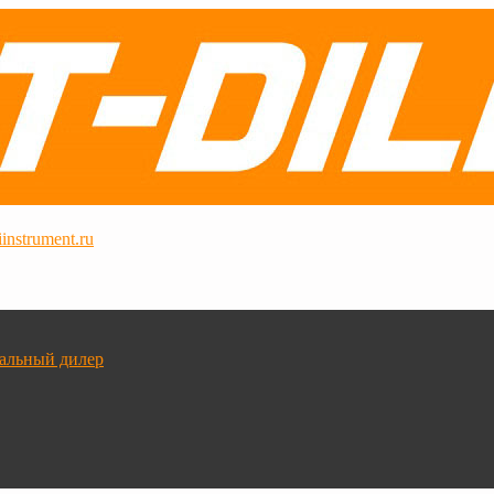
instrument.ru
альный дилер