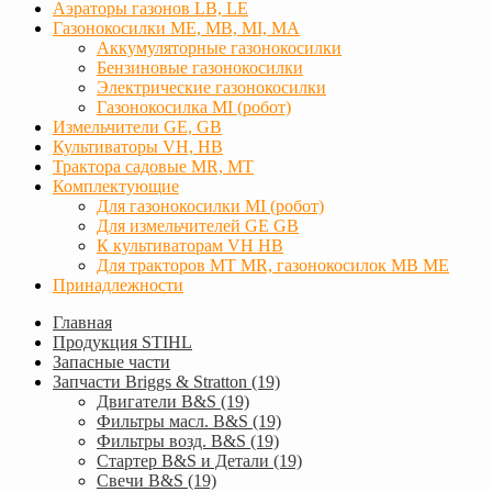
Аэраторы газонов LB, LE
Газонокосилки ME, MB, MI, MA
Аккумуляторные газонокосилки
Бензиновые газонокосилки
Электрические газонокосилки
Газонокосилка MI (робот)
Измельчители GE, GB
Культиваторы VH, HB
Трактора садовые MR, MT
Комплектующие
Для газонокосилки MI (робот)
Для измельчителей GE GB
К культиваторам VH HB
Для тракторов МТ MR, газонокосилок MB ME
Принадлежности
Главная
Продукция STIHL
Запасные части
Запчасти Briggs & Stratton (19)
Двигатели B&S (19)
Фильтры масл. B&S (19)
Фильтры возд. B&S (19)
Стартер B&S и Детали (19)
Свечи B&S (19)