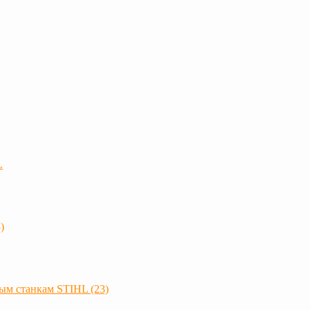
L
)
ым станкам STIHL (23)