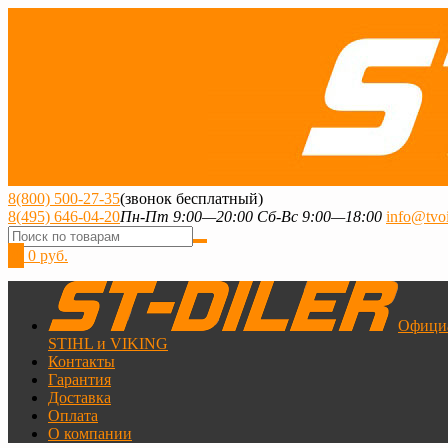
8(800) 500-27-35
(звонок бесплатный)
8(495) 646-04-20
Пн-Пт 9:00—20:00 Сб-Вс 9:00—18:00
info@tvoi
0
0 руб.
Офици
STIHL и VIKING
Контакты
Гарантия
Доставка
Оплата
О компании