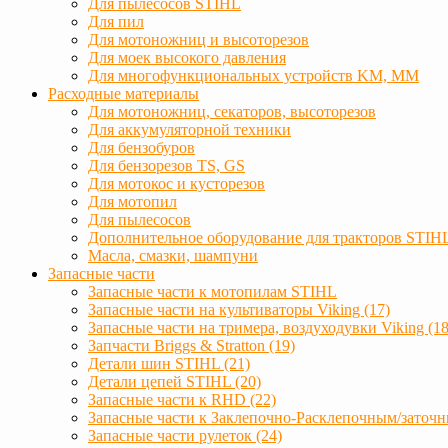
Для пылесосов STIHL
Для пил
Для мотоножниц и высоторезов
Для моек высокого давления
Для многофункциональных устройств KM, MM
Расходные материалы
Для мотоножниц, секаторов, высоторезов
Для аккумуляторной техники
Для бензобуров
Для бензорезов TS, GS
Для мотокос и кусторезов
Для мотопил
Для пылесосов
Дополнительное оборудование для тракторов STIH
Масла, смазки, шампуни
Запасные части
Запасные части к мотопилам STIHL
Запасные части на культиваторы Viking (17)
Запасные части на тримера, воздуходувки Viking (18
Запчасти Briggs & Stratton (19)
Детали шин STIHL (21)
Детали цепей STIHL (20)
Запасные части к RHD (22)
Запасные части к Заклепочно-Расклепочным/заточн
Запасные части рулеток (24)