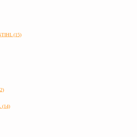
STIHL (15)
2)
 (14)