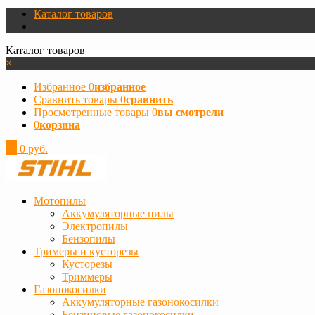
Каталог товаров
Каталог товаров
×
Избранное
0
избранное
Сравнить товары
0
сравнить
Просмотренные товары
0
вы смотрели
0
корзина
0
0 руб.
Мотопилы
Аккумуляторные пилы
Электропилы
Бензопилы
Тримеры и кусторезы
Кусторезы
Триммеры
Газонокосилки
Аккумуляторные газонокосилки
Бензиновые газонокосилки