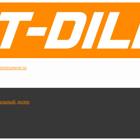
instrument.ru
альный дилер