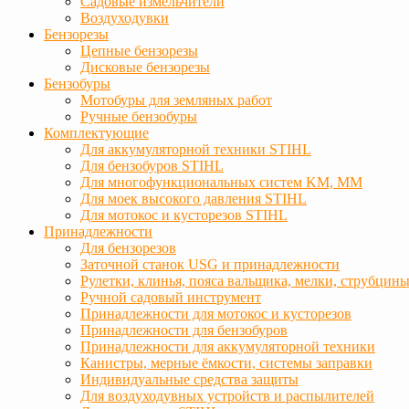
Садовые измельчители
Воздуходувки
Бензорезы
Цепные бензорезы
Дисковые бензорезы
Бензобуры
Мотобуры для земляных работ
Ручные бензобуры
Комплектующие
Для аккумуляторной техники STIHL
Для бензобуров STIHL
Для многофункциональных систем KM, MM
Для моек высокого давления STIHL
Для мотокос и кусторезов STIHL
Принадлежности
Для бензорезов
Заточной станок USG и принадлежности
Рулетки, клинья, пояса вальщика, мелки, струбцин
Ручной садовый инструмент
Принадлежности для мотокос и кусторезов
Принадлежности для бензобуров
Принадлежности для аккумуляторной техники
Канистры, мерные ёмкости, системы заправки
Индивидуальные средства защиты
Для воздуходувных устройств и распылителей