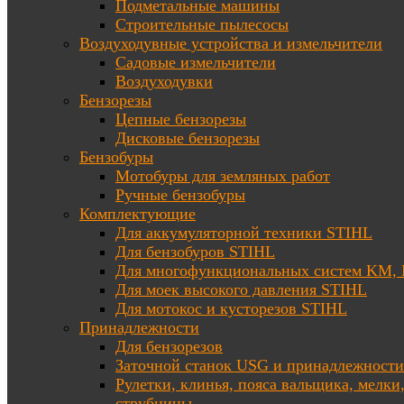
Подметальные машины
Строительные пылесосы
Воздуходувные устройства и измельчители
Садовые измельчители
Воздуходувки
Бензорезы
Цепные бензорезы
Дисковые бензорезы
Бензобуры
Мотобуры для земляных работ
Ручные бензобуры
Комплектующие
Для аккумуляторной техники STIHL
Для бензобуров STIHL
Для многофункциональных систем KM
Для моек высокого давления STIHL
Для мотокос и кусторезов STIHL
Принадлежности
Для бензорезов
Заточной станок USG и принадлежности
Рулетки, клинья, пояса вальщика, мелки
струбцины