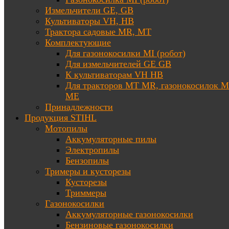
Измельчители GE, GB
Культиваторы VH, HB
Трактора садовые MR, MT
Комплектующие
Для газонокосилки MI (робот)
Для измельчителей GE GB
К культиваторам VH HB
Для тракторов МТ MR, газонокосилок 
ME
Принадлежности
Продукция STIHL
Мотопилы
Аккумуляторные пилы
Электропилы
Бензопилы
Тримеры и кусторезы
Кусторезы
Триммеры
Газонокосилки
Аккумуляторные газонокосилки
Бензиновые газонокосилки