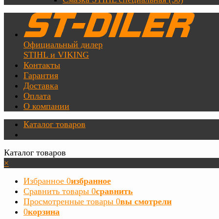
Официальный дилер
STIHL и VIKING
Контакты
Гарантия
Доставка
Оплата
О компании
Каталог товаров
Каталог товаров
×
Избранное
0
избранное
Сравнить товары
0
сравнить
Просмотренные товары
0
вы смотрели
0
корзина