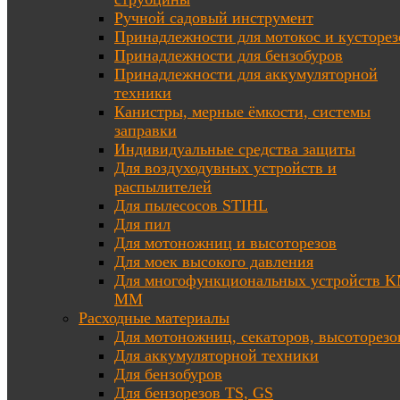
Ручной садовый инструмент
Принадлежности для мотокос и кусторез
Принадлежности для бензобуров
Принадлежности для аккумуляторной
техники
Канистры, мерные ёмкости, системы
заправки
Индивидуальные средства защиты
Для воздуходувных устройств и
распылителей
Для пылесосов STIHL
Для пил
Для мотоножниц и высоторезов
Для моек высокого давления
Для многофункциональных устройств K
MM
Расходные материалы
Для мотоножниц, секаторов, высоторезо
Для аккумуляторной техники
Для бензобуров
Для бензорезов TS, GS