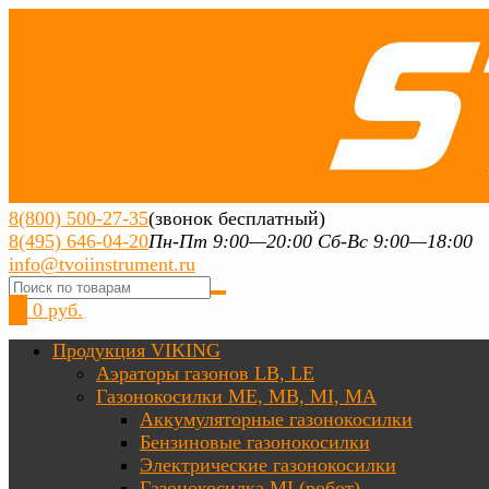
8(800) 500-27-35
(звонок бесплатный)
8(495) 646-04-20
Пн-Пт 9:00—20:00 Сб-Вс 9:00—18:00
info@tvoiinstrument.ru
0
0 руб.
Продукция VIKING
Аэраторы газонов LB, LE
Газонокосилки ME, MB, MI, MA
Аккумуляторные газонокосилки
Бензиновые газонокосилки
Электрические газонокосилки
Газонокосилка MI (робот)