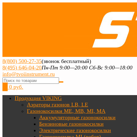
8(800) 500-27-35
(звонок бесплатный)
8(495) 646-04-20
Пн-Пт 9:00—20:00 Сб-Вс 9:00—18:00
info@tvoiinstrument.ru
0
0 руб.
Продукция VIKING
Аэраторы газонов LB, LE
Газонокосилки ME, MB, MI, MA
Аккумуляторные газонокосилки
Бензиновые газонокосилки
Электрические газонокосилки
Газонокосилка MI (робот)