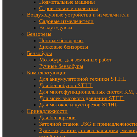
Подметальные машины
Строительные пылесосы
Воздуходувные устройства и измельчители
Садовые измельчители
Воздуходувки
Бензорезы
Цепные бензорезы
Дисковые бензорезы
Бензобуры
Мотобуры для земляных работ
Ручные бензобуры
Комплектующие
Для аккумуляторной техники STIHL
Для бензобуров STIHL
Для многофункциональных систем KM
Для моек высокого давления STIHL
Для мотокос и кусторезов STIHL
Принадлежности
Для бензорезов
Заточной станок USG и принадлежности
Рулетки, клинья, пояса вальщика, мелки
струбцины