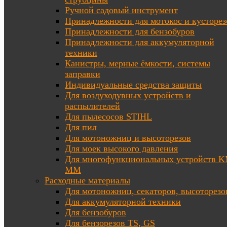
Ручной садовый инструмент
Принадлежности для мотокос и кусторез
Принадлежности для бензобуров
Принадлежности для аккумуляторной
техники
Канистры, мерные ёмкости, системы
заправки
Индивидуальные средства защиты
Для воздуходувных устройств и
распылителей
Для пылесосов STIHL
Для пил
Для мотоножниц и высоторезов
Для моек высокого давления
Для многофункциональных устройств K
MM
Расходные материалы
Для мотоножниц, секаторов, высоторезо
Для аккумуляторной техники
Для бензобуров
Для бензорезов TS, GS