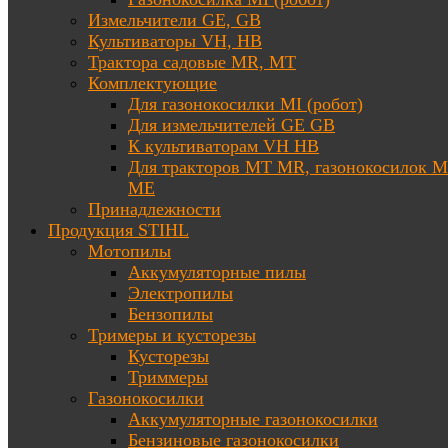
Измельчители GE, GB
Культиваторы VH, HB
Трактора садовые MR, MT
Комплектующие
Для газонокосилки MI (робот)
Для измельчителей GE GB
К культиваторам VH HB
Для тракторов МТ MR, газонокосилок 
ME
Принадлежности
Продукция STIHL
Мотопилы
Аккумуляторные пилы
Электропилы
Бензопилы
Тримеры и кусторезы
Кусторезы
Триммеры
Газонокосилки
Аккумуляторные газонокосилки
Бензиновые газонокосилки