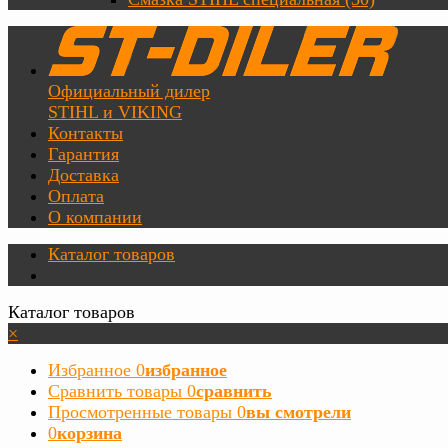
Официальный дилер
STIHL и VIKING
Контакты
Гарантия
Доставка
Оплата
О компании
Каталог товаров
Каталог товаров
×
Избранное
0
избранное
Сравнить товары
0
сравнить
Просмотренные товары
0
вы смотрели
0
корзина