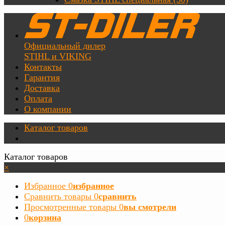
Официальный дилер
STIHL и VIKING
Контакты
Гарантия
Доставка
Оплата
О компании
Каталог товаров
Каталог товаров
×
Избранное
0
избранное
Сравнить товары
0
сравнить
Просмотренные товары
0
вы смотрели
0
корзина