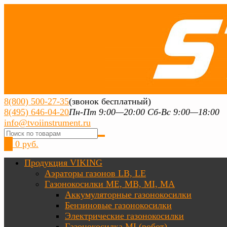
8(800) 500-27-35
(звонок бесплатный)
8(495) 646-04-20
Пн-Пт 9:00—20:00 Сб-Вс 9:00—18:00
info@tvoiinstrument.ru
0
0 руб.
Продукция VIKING
Аэраторы газонов LB, LE
Газонокосилки ME, MB, MI, MA
Аккумуляторные газонокосилки
Бензиновые газонокосилки
Электрические газонокосилки
Газонокосилка MI (робот)