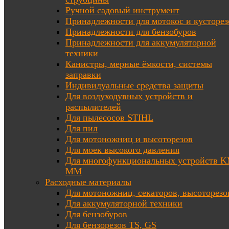
Ручной садовый инструмент
Принадлежности для мотокос и кусторез
Принадлежности для бензобуров
Принадлежности для аккумуляторной
техники
Канистры, мерные ёмкости, системы
заправки
Индивидуальные средства защиты
Для воздуходувных устройств и
распылителей
Для пылесосов STIHL
Для пил
Для мотоножниц и высоторезов
Для моек высокого давления
Для многофункциональных устройств K
MM
Расходные материалы
Для мотоножниц, секаторов, высоторезо
Для аккумуляторной техники
Для бензобуров
Для бензорезов TS, GS