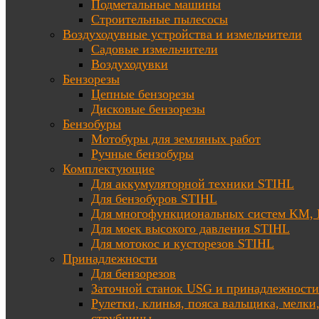
Подметальные машины
Строительные пылесосы
Воздуходувные устройства и измельчители
Садовые измельчители
Воздуходувки
Бензорезы
Цепные бензорезы
Дисковые бензорезы
Бензобуры
Мотобуры для земляных работ
Ручные бензобуры
Комплектующие
Для аккумуляторной техники STIHL
Для бензобуров STIHL
Для многофункциональных систем KM
Для моек высокого давления STIHL
Для мотокос и кусторезов STIHL
Принадлежности
Для бензорезов
Заточной станок USG и принадлежности
Рулетки, клинья, пояса вальщика, мелки
струбцины