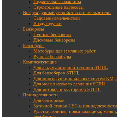
Подметальные машины
Строительные пылесосы
Воздуходувные устройства и измельчители
Садовые измельчители
Воздуходувки
Бензорезы
Цепные бензорезы
Дисковые бензорезы
Бензобуры
Мотобуры для земляных работ
Ручные бензобуры
Комплектующие
Для аккумуляторной техники STIHL
Для бензобуров STIHL
Для многофункциональных систем KM
Для моек высокого давления STIHL
Для мотокос и кусторезов STIHL
Принадлежности
Для бензорезов
Заточной станок USG и принадлежности
Рулетки, клинья, пояса вальщика, мелки
струбцины