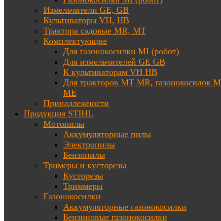
Измельчители GE, GB
Культиваторы VH, HB
Трактора садовые MR, MT
Комплектующие
Для газонокосилки MI (робот)
Для измельчителей GE GB
К культиваторам VH HB
Для тракторов МТ MR, газонокосилок 
ME
Принадлежности
Продукция STIHL
Мотопилы
Аккумуляторные пилы
Электропилы
Бензопилы
Тримеры и кусторезы
Кусторезы
Триммеры
Газонокосилки
Аккумуляторные газонокосилки
Бензиновые газонокосилки