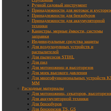
Ручной садовый инструмент
Принадлежности для мотокос и кусторез
Принадлежности для бензобуров
Принадлежности для аккумуляторной
техники
Канистры, мерные ёмкости, системы
заправки
Индивидуальные средства защиты
Для воздуходувных устройств и
распылителей
Для пылесосов STIHL
Для пил
Для мотоножниц и высоторезов
Для моек высокого давления
Для многофункциональных устройств K
MM
Расходные материалы
Для мотоножниц, секаторов, высоторезо
Для аккумуляторной техники
Для бензобуров
Для бензорезов TS, GS