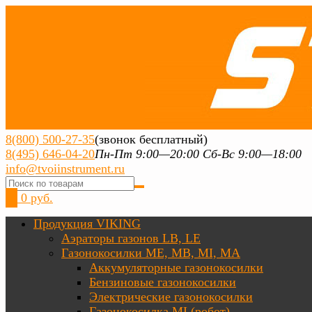
8(800) 500-27-35
(звонок бесплатный)
8(495) 646-04-20
Пн-Пт 9:00—20:00 Сб-Вс 9:00—18:00
info@tvoiinstrument.ru
0
0 руб.
Продукция VIKING
Аэраторы газонов LB, LE
Газонокосилки ME, MB, MI, MA
Аккумуляторные газонокосилки
Бензиновые газонокосилки
Электрические газонокосилки
Газонокосилка MI (робот)