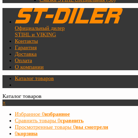
Официальный дилер
STIHL и VIKING
Контакты
Гарантия
Доставка
Оплата
О компании
Каталог товаров
Каталог товаров
×
Избранное
0
избранное
Сравнить товары
0
сравнить
Просмотренные товары
0
вы смотрели
0
корзина