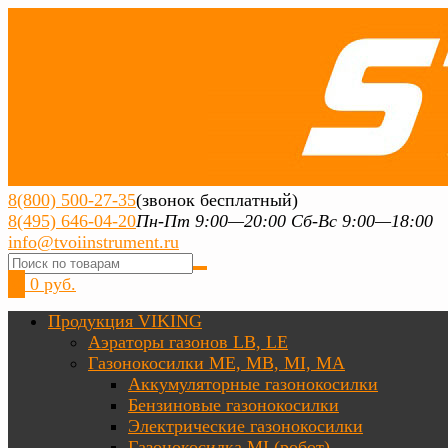
8(800) 500-27-35
(звонок бесплатный)
8(495) 646-04-20
Пн-Пт 9:00—20:00 Сб-Вс 9:00—18:00
info@tvoiinstrument.ru
0
0 руб.
Продукция VIKING
Аэраторы газонов LB, LE
Газонокосилки ME, MB, MI, MA
Аккумуляторные газонокосилки
Бензиновые газонокосилки
Электрические газонокосилки
Газонокосилка MI (робот)