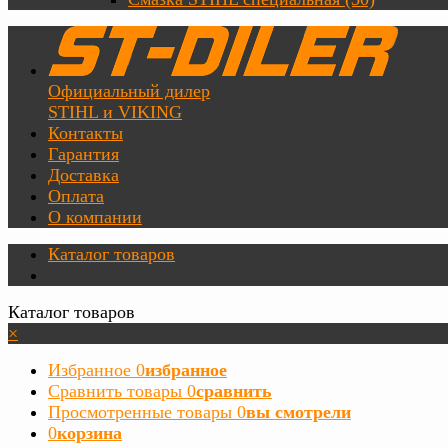
Официальный дилер
STIHL и VIKING
Контакты
Гарантия
Доставка
Оплата
О компании
Каталог товаров
Каталог товаров
×
Избранное
0
избранное
Сравнить товары
0
сравнить
Просмотренные товары
0
вы смотрели
0
корзина