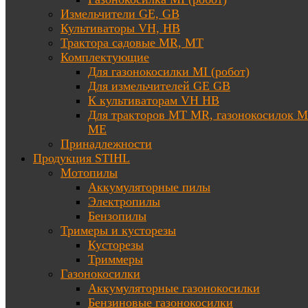
Измельчители GE, GB
Культиваторы VH, HB
Трактора садовые MR, MT
Комплектующие
Для газонокосилки MI (робот)
Для измельчителей GE GB
К культиваторам VH HB
Для тракторов МТ MR, газонокосилок 
ME
Принадлежности
Продукция STIHL
Мотопилы
Аккумуляторные пилы
Электропилы
Бензопилы
Тримеры и кусторезы
Кусторезы
Триммеры
Газонокосилки
Аккумуляторные газонокосилки
Бензиновые газонокосилки