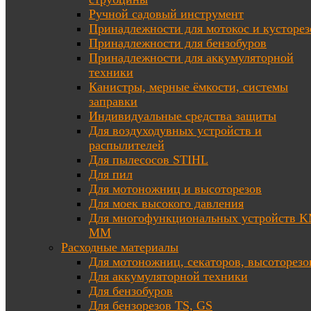
Ручной садовый инструмент
Принадлежности для мотокос и кусторез
Принадлежности для бензобуров
Принадлежности для аккумуляторной
техники
Канистры, мерные ёмкости, системы
заправки
Индивидуальные средства защиты
Для воздуходувных устройств и
распылителей
Для пылесосов STIHL
Для пил
Для мотоножниц и высоторезов
Для моек высокого давления
Для многофункциональных устройств K
MM
Расходные материалы
Для мотоножниц, секаторов, высоторезо
Для аккумуляторной техники
Для бензобуров
Для бензорезов TS, GS