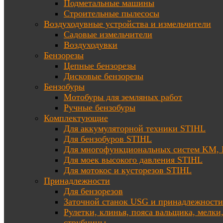
Подметальные машины
Строительные пылесосы
Воздуходувные устройства и измельчители
Садовые измельчители
Воздуходувки
Бензорезы
Цепные бензорезы
Дисковые бензорезы
Бензобуры
Мотобуры для земляных работ
Ручные бензобуры
Комплектующие
Для аккумуляторной техники STIHL
Для бензобуров STIHL
Для многофункциональных систем KM
Для моек высокого давления STIHL
Для мотокос и кусторезов STIHL
Принадлежности
Для бензорезов
Заточной станок USG и принадлежности
Рулетки, клинья, пояса вальщика, мелки
струбцины