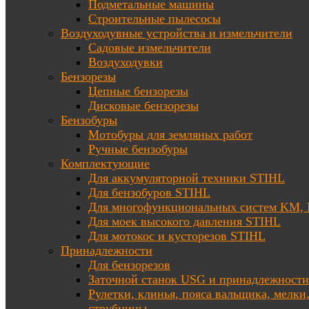
Подметальные машины
Строительные пылесосы
Воздуходувные устройства и измельчители
Садовые измельчители
Воздуходувки
Бензорезы
Цепные бензорезы
Дисковые бензорезы
Бензобуры
Мотобуры для земляных работ
Ручные бензобуры
Комплектующие
Для аккумуляторной техники STIHL
Для бензобуров STIHL
Для многофункциональных систем KM
Для моек высокого давления STIHL
Для мотокос и кусторезов STIHL
Принадлежности
Для бензорезов
Заточной станок USG и принадлежности
Рулетки, клинья, пояса вальщика, мелки
струбцины