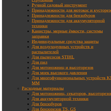
Ручной садовый инструмент
Принадлежности для мотокос и кусторез
Принадлежности для бензобуров
Принадлежности для аккумуляторной
техники
Канистры, мерные ёмкости, системы
заправки
Индивидуальные средства защиты
Для воздуходувных устройств и
распылителей
Для пылесосов STIHL
Для пил
Для мотоножниц и высоторезов
Для моек высокого давления
Для многофункциональных устройств K
MM
Расходные материалы
Для мотоножниц, секаторов, высоторезо
Для аккумуляторной техники
Для бензобуров
Для бензорезов TS, GS