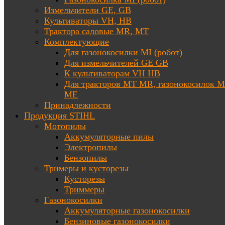
Измельчители GE, GB
Культиваторы VH, HB
Трактора садовые MR, MT
Комплектующие
Для газонокосилки MI (робот)
Для измельчителей GE GB
К культиваторам VH HB
Для тракторов МТ MR, газонокосилок 
ME
Принадлежности
Продукция STIHL
Мотопилы
Аккумуляторные пилы
Электропилы
Бензопилы
Тримеры и кусторезы
Кусторезы
Триммеры
Газонокосилки
Аккумуляторные газонокосилки
Бензиновые газонокосилки