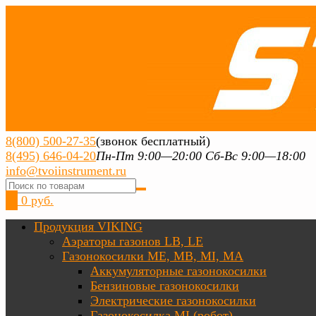
8(800) 500-27-35
(звонок бесплатный)
8(495) 646-04-20
Пн-Пт 9:00—20:00 Сб-Вс 9:00—18:00
info@tvoiinstrument.ru
0
0 руб.
Продукция VIKING
Аэраторы газонов LB, LE
Газонокосилки ME, MB, MI, MA
Аккумуляторные газонокосилки
Бензиновые газонокосилки
Электрические газонокосилки
Газонокосилка MI (робот)