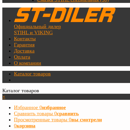
Официальный дилер
STIHL и VIKING
Контакты
Гарантия
Доставка
Оплата
О компании
Каталог товаров
Каталог товаров
×
Избранное
0
избранное
Сравнить товары
0
сравнить
Просмотренные товары
0
вы смотрели
0
корзина