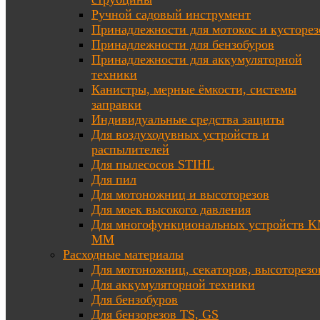
Ручной садовый инструмент
Принадлежности для мотокос и кусторез
Принадлежности для бензобуров
Принадлежности для аккумуляторной
техники
Канистры, мерные ёмкости, системы
заправки
Индивидуальные средства защиты
Для воздуходувных устройств и
распылителей
Для пылесосов STIHL
Для пил
Для мотоножниц и высоторезов
Для моек высокого давления
Для многофункциональных устройств K
MM
Расходные материалы
Для мотоножниц, секаторов, высоторезо
Для аккумуляторной техники
Для бензобуров
Для бензорезов TS, GS