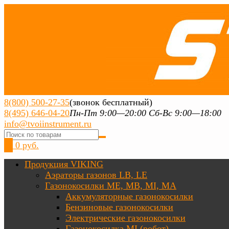
8(800) 500-27-35
(звонок бесплатный)
8(495) 646-04-20
Пн-Пт 9:00—20:00 Сб-Вс 9:00—18:00
info@tvoiinstrument.ru
0
0 руб.
Продукция VIKING
Аэраторы газонов LB, LE
Газонокосилки ME, MB, MI, MA
Аккумуляторные газонокосилки
Бензиновые газонокосилки
Электрические газонокосилки
Газонокосилка MI (робот)