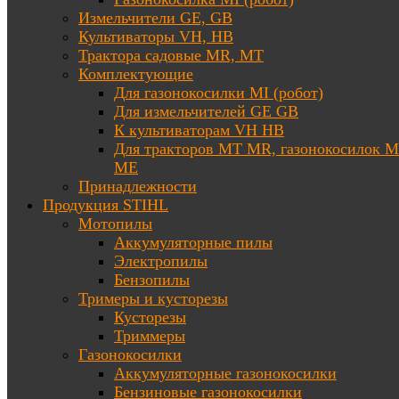
Измельчители GE, GB
Культиваторы VH, HB
Трактора садовые MR, MT
Комплектующие
Для газонокосилки MI (робот)
Для измельчителей GE GB
К культиваторам VH HB
Для тракторов МТ MR, газонокосилок 
ME
Принадлежности
Продукция STIHL
Мотопилы
Аккумуляторные пилы
Электропилы
Бензопилы
Тримеры и кусторезы
Кусторезы
Триммеры
Газонокосилки
Аккумуляторные газонокосилки
Бензиновые газонокосилки