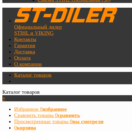
Официальный дилер
STIHL и VIKING
Контакты
Гарантия
Доставка
Оплата
О компании
Каталог товаров
Каталог товаров
×
Избранное
0
избранное
Сравнить товары
0
сравнить
Просмотренные товары
0
вы смотрели
0
корзина