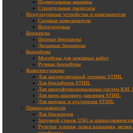
Подметальные машины
Строительные пылесосы
Воздуходувные устройства и измельчители
Садовые измельчители
Воздуходувки
Бензорезы
Цепные бензорезы
Дисковые бензорезы
Бензобуры
Мотобуры для земляных работ
Ручные бензобуры
Комплектующие
Для аккумуляторной техники STIHL
Для бензобуров STIHL
Для многофункциональных систем KM
Для моек высокого давления STIHL
Для мотокос и кусторезов STIHL
Принадлежности
Для бензорезов
Заточной станок USG и принадлежности
Рулетки, клинья, пояса вальщика, мелки
струбцины