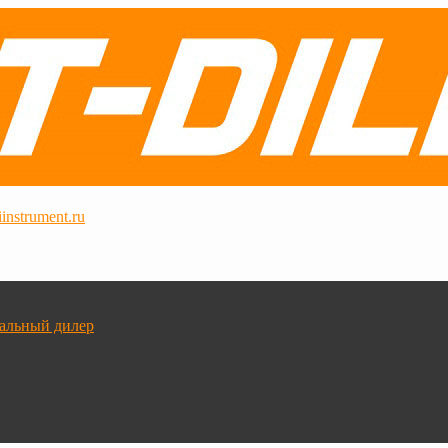
instrument.ru
альный дилер