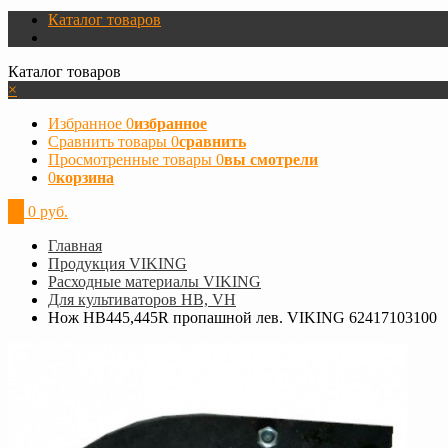
Каталог товаров
Каталог товаров
×
Избранное
0
избранное
Сравнить товары
0
сравнить
Просмотренные товары
0
вы смотрели
0
корзина
0
0 руб.
Главная
Продукция VIKING
Расходные материалы VIKING
Для культиваторов HB, VH
Нож HB445,445R пропашной лев. VIKING 62417103100