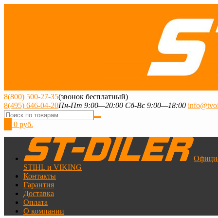
8(800) 500-27-35
(звонок бесплатный)
8(495) 646-04-20
Пн-Пт 9:00—20:00 Сб-Вс 9:00—18:00
info@tvoi
0
0 руб.
Офици
STIHL и VIKING
Контакты
Гарантия
Доставка
Оплата
О компании