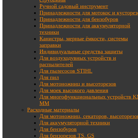
Ручной садовый инструмент
Принадлежности для мотокос и кусторез
Принадлежности для бензобуров
Принадлежности для аккумуляторной
техники
Канистры, мерные ёмкости, системы
заправки
Индивидуальные средства защиты
Для воздуходувных устройств и
распылителей
Для пылесосов STIHL
Для пил
Для мотоножниц и высоторезов
Для моек высокого давления
Для многофункциональных устройств K
MM
Расходные материалы
Для мотоножниц, секаторов, высоторезо
Для аккумуляторной техники
Для бензобуров
Для бензорезов TS, GS