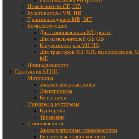
Измельчители GE, GB
Культиваторы VH, HB
Трактора садовые MR, MT
Комплектующие
Для газонокосилки MI (робот)
Для измельчителей GE GB
К культиваторам VH HB
Для тракторов МТ MR, газонокосилок 
ME
Принадлежности
Продукция STIHL
Мотопилы
Аккумуляторные пилы
Электропилы
Бензопилы
Тримеры и кусторезы
Кусторезы
Триммеры
Газонокосилки
Аккумуляторные газонокосилки
Бензиновые газонокосилки