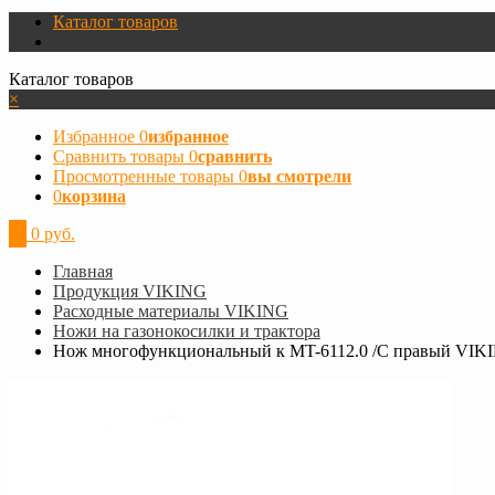
Каталог товаров
Каталог товаров
×
Избранное
0
избранное
Сравнить товары
0
сравнить
Просмотренные товары
0
вы смотрели
0
корзина
0
0 руб.
Главная
Продукция VIKING
Расходные материалы VIKING
Ножи на газонокосилки и трактора
Нож многофункциональный к MT-6112.0 /С правый VIK