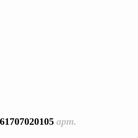
61707020105
арт.