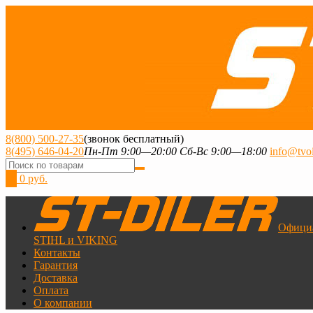
8(800) 500-27-35
(звонок бесплатный)
8(495) 646-04-20
Пн-Пт 9:00—20:00 Сб-Вс 9:00—18:00
info@tvoi
0
0 руб.
Офици
STIHL и VIKING
Контакты
Гарантия
Доставка
Оплата
О компании