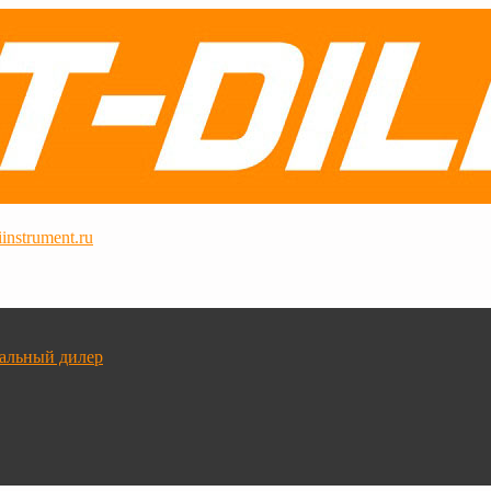
instrument.ru
альный дилер