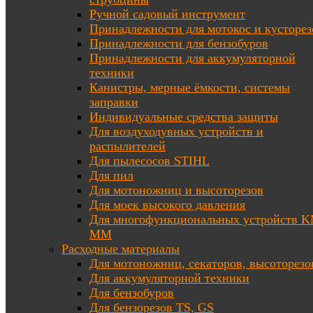
Ручной садовый инструмент
Принадлежности для мотокос и кусторез
Принадлежности для бензобуров
Принадлежности для аккумуляторной
техники
Канистры, мерные ёмкости, системы
заправки
Индивидуальные средства защиты
Для воздуходувных устройств и
распылителей
Для пылесосов STIHL
Для пил
Для мотоножниц и высоторезов
Для моек высокого давления
Для многофункциональных устройств K
MM
Расходные материалы
Для мотоножниц, секаторов, высоторезо
Для аккумуляторной техники
Для бензобуров
Для бензорезов TS, GS