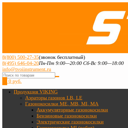
8(800) 500-27-35
(звонок бесплатный)
8(495) 646-04-20
Пн-Пт 9:00—20:00 Сб-Вс 9:00—18:00
info@tvoiinstrument.ru
0
0 руб.
Продукция VIKING
Аэраторы газонов LB, LE
Газонокосилки ME, MB, MI, MA
Аккумуляторные газонокосилки
Бензиновые газонокосилки
Электрические газонокосилки
Газонокосилка MI (робот)