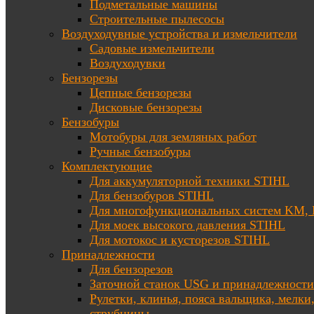
Подметальные машины
Строительные пылесосы
Воздуходувные устройства и измельчители
Садовые измельчители
Воздуходувки
Бензорезы
Цепные бензорезы
Дисковые бензорезы
Бензобуры
Мотобуры для земляных работ
Ручные бензобуры
Комплектующие
Для аккумуляторной техники STIHL
Для бензобуров STIHL
Для многофункциональных систем KM
Для моек высокого давления STIHL
Для мотокос и кусторезов STIHL
Принадлежности
Для бензорезов
Заточной станок USG и принадлежности
Рулетки, клинья, пояса вальщика, мелки
струбцины