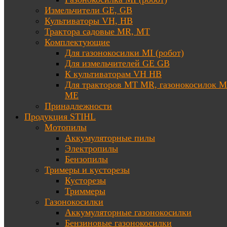
Измельчители GE, GB
Культиваторы VH, HB
Трактора садовые MR, MT
Комплектующие
Для газонокосилки MI (робот)
Для измельчителей GE GB
К культиваторам VH HB
Для тракторов МТ MR, газонокосилок 
ME
Принадлежности
Продукция STIHL
Мотопилы
Аккумуляторные пилы
Электропилы
Бензопилы
Тримеры и кусторезы
Кусторезы
Триммеры
Газонокосилки
Аккумуляторные газонокосилки
Бензиновые газонокосилки