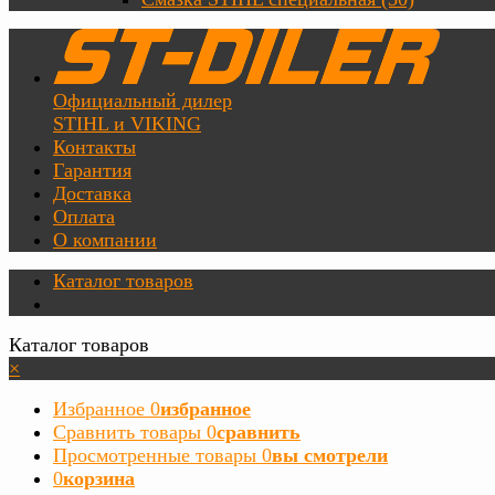
Официальный дилер
STIHL и VIKING
Контакты
Гарантия
Доставка
Оплата
О компании
Каталог товаров
Каталог товаров
×
Избранное
0
избранное
Сравнить товары
0
сравнить
Просмотренные товары
0
вы смотрели
0
корзина