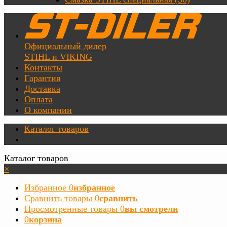
Официальный дилер
STIHL и VIKING
Контакты
Гарантия
Доставка
Оплата
О компании
Каталог товаров
Каталог товаров
×
Избранное
0
избранное
Сравнить товары
0
сравнить
Просмотренные товары
0
вы смотрели
0
корзина