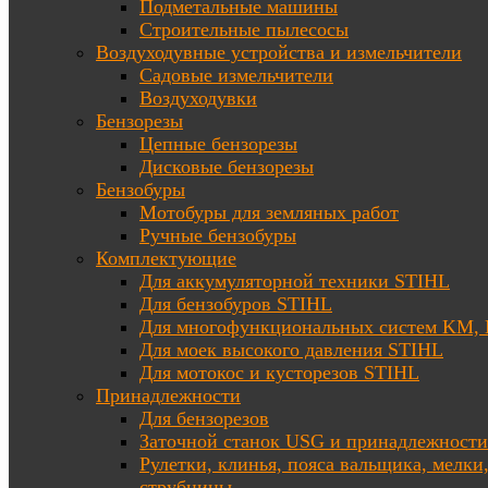
Подметальные машины
Строительные пылесосы
Воздуходувные устройства и измельчители
Садовые измельчители
Воздуходувки
Бензорезы
Цепные бензорезы
Дисковые бензорезы
Бензобуры
Мотобуры для земляных работ
Ручные бензобуры
Комплектующие
Для аккумуляторной техники STIHL
Для бензобуров STIHL
Для многофункциональных систем KM
Для моек высокого давления STIHL
Для мотокос и кусторезов STIHL
Принадлежности
Для бензорезов
Заточной станок USG и принадлежности
Рулетки, клинья, пояса вальщика, мелки
струбцины