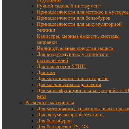
Ручной садовый инструмент
Принадлежности для мотокос и кусторез
Принадлежности для бензобуров
Принадлежности для аккумуляторной
техники
Канистры, мерные ёмкости, системы
заправки
Индивидуальные средства защиты
Для воздуходувных устройств и
распылителей
Для пылесосов STIHL
Для пил
Для мотоножниц и высоторезов
Для моек высокого давления
Для многофункциональных устройств K
MM
Расходные материалы
Для мотоножниц, секаторов, высоторезо
Для аккумуляторной техники
Для бензобуров
Для бензорезов TS, GS