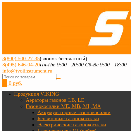
8(800) 500-27-35
(звонок бесплатный)
8(495) 646-04-20
Пн-Пт 9:00—20:00 Сб-Вс 9:00—18:00
info@tvoiinstrument.ru
0
0 руб.
Продукция VIKING
Аэраторы газонов LB, LE
Газонокосилки ME, MB, MI, MA
Аккумуляторные газонокосилки
Бензиновые газонокосилки
Электрические газонокосилки
Газонокосилка MI (робот)