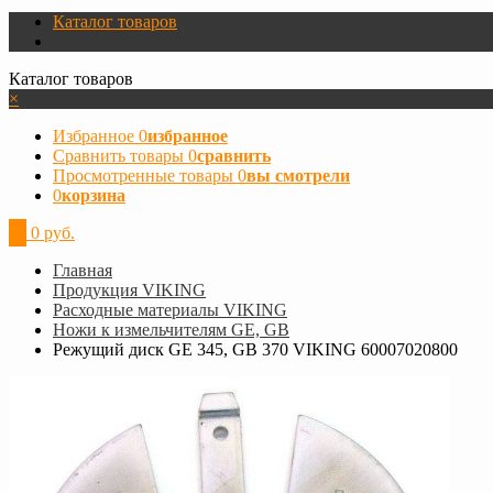
Каталог товаров
Каталог товаров
×
Избранное
0
избранное
Сравнить товары
0
сравнить
Просмотренные товары
0
вы смотрели
0
корзина
0
0 руб.
Главная
Продукция VIKING
Расходные материалы VIKING
Ножи к измельчителям GE, GB
Режущий диск GE 345, GB 370 VIKING 60007020800