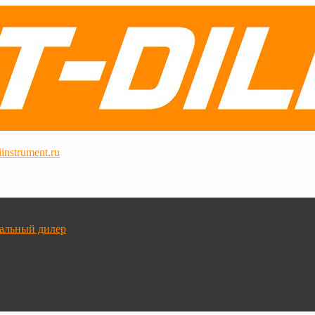
instrument.ru
альный дилер