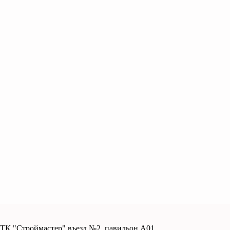
. ТК "Строймастер" въезд №2, павильон А01