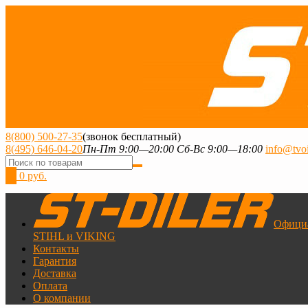
8(800) 500-27-35
(звонок бесплатный)
8(495) 646-04-20
Пн-Пт 9:00—20:00 Сб-Вс 9:00—18:00
info@tvoi
0
0 руб.
Офици
STIHL и VIKING
Контакты
Гарантия
Доставка
Оплата
О компании