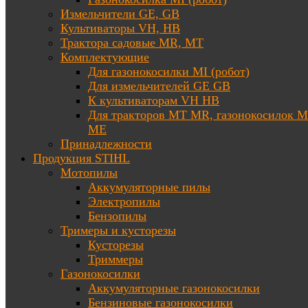
Измельчители GE, GB
Культиваторы VH, HB
Трактора садовые MR, MT
Комплектующие
Для газонокосилки MI (робот)
Для измельчителей GE GB
К культиваторам VH HB
Для тракторов МТ MR, газонокосилок 
ME
Принадлежности
Продукция STIHL
Мотопилы
Аккумуляторные пилы
Электропилы
Бензопилы
Тримеры и кусторезы
Кусторезы
Триммеры
Газонокосилки
Аккумуляторные газонокосилки
Бензиновые газонокосилки