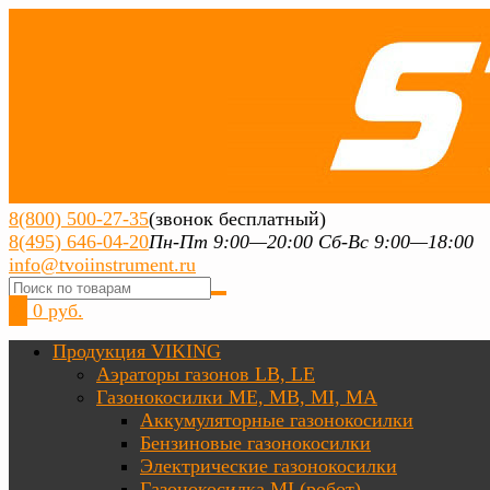
8(800) 500-27-35
(звонок бесплатный)
8(495) 646-04-20
Пн-Пт 9:00—20:00 Сб-Вс 9:00—18:00
info@tvoiinstrument.ru
0
0 руб.
Продукция VIKING
Аэраторы газонов LB, LE
Газонокосилки ME, MB, MI, MA
Аккумуляторные газонокосилки
Бензиновые газонокосилки
Электрические газонокосилки
Газонокосилка MI (робот)