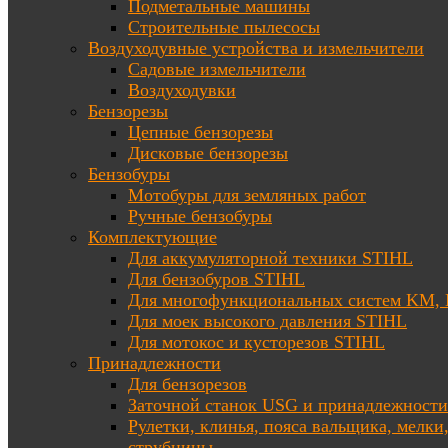
Подметальные машины
Строительные пылесосы
Воздуходувные устройства и измельчители
Садовые измельчители
Воздуходувки
Бензорезы
Цепные бензорезы
Дисковые бензорезы
Бензобуры
Мотобуры для земляных работ
Ручные бензобуры
Комплектующие
Для аккумуляторной техники STIHL
Для бензобуров STIHL
Для многофункциональных систем KM
Для моек высокого давления STIHL
Для мотокос и кусторезов STIHL
Принадлежности
Для бензорезов
Заточной станок USG и принадлежности
Рулетки, клинья, пояса вальщика, мелки
струбцины