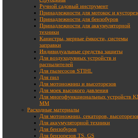
Ручной садовый инструмент
Принадлежности для мотокос и кусторез
Принадлежности для бензобуров
Принадлежности для аккумуляторной
техники
Канистры, мерные ёмкости, системы
заправки
Индивидуальные средства защиты
Для воздуходувных устройств и
распылителей
Для пылесосов STIHL
Для пил
Для мотоножниц и высоторезов
Для моек высокого давления
Для многофункциональных устройств K
MM
Расходные материалы
Для мотоножниц, секаторов, высоторезо
Для аккумуляторной техники
Для бензобуров
Для бензорезов TS, GS