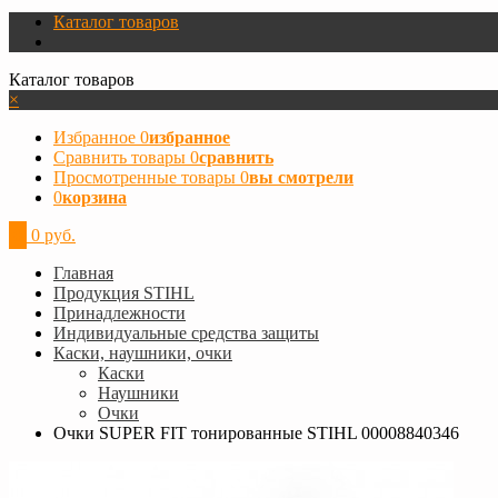
Каталог товаров
Каталог товаров
×
Избранное
0
избранное
Сравнить товары
0
сравнить
Просмотренные товары
0
вы смотрели
0
корзина
0
0 руб.
Главная
Продукция STIHL
Принадлежности
Индивидуальные средства защиты
Каски, наушники, очки
Каски
Наушники
Очки
Очки SUPER FIT тонированные STIHL 00008840346