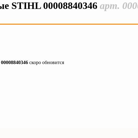
ые STIHL 00008840346
арт. 00
00008840346
скоро обновится