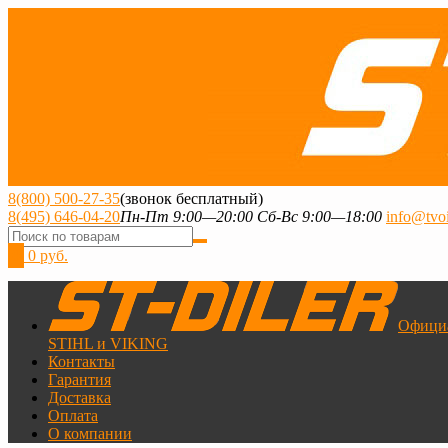
8(800) 500-27-35
(звонок бесплатный)
8(495) 646-04-20
Пн-Пт 9:00—20:00 Сб-Вс 9:00—18:00
info@tvoi
0
0 руб.
Офици
STIHL и VIKING
Контакты
Гарантия
Доставка
Оплата
О компании