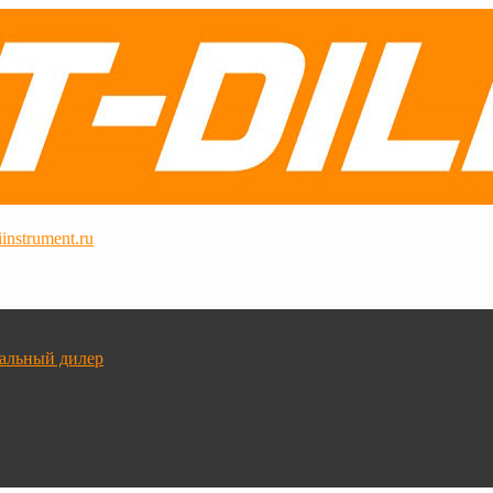
instrument.ru
альный дилер