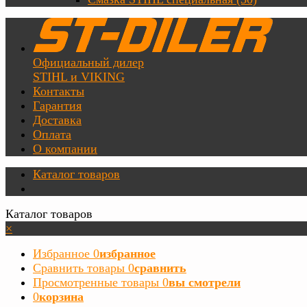
Официальный дилер
STIHL и VIKING
Контакты
Гарантия
Доставка
Оплата
О компании
Каталог товаров
Каталог товаров
×
Избранное
0
избранное
Сравнить товары
0
сравнить
Просмотренные товары
0
вы смотрели
0
корзина