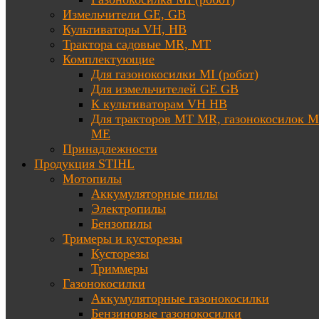
Измельчители GE, GB
Культиваторы VH, HB
Трактора садовые MR, MT
Комплектующие
Для газонокосилки MI (робот)
Для измельчителей GE GB
К культиваторам VH HB
Для тракторов МТ MR, газонокосилок 
ME
Принадлежности
Продукция STIHL
Мотопилы
Аккумуляторные пилы
Электропилы
Бензопилы
Тримеры и кусторезы
Кусторезы
Триммеры
Газонокосилки
Аккумуляторные газонокосилки
Бензиновые газонокосилки