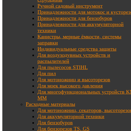
Ручной садовый инструмент
Принадлежности для мотокос и кусторез
Принадлежности для бензобуров
Принадлежности для аккумуляторной
техники
Канистры, мерные ёмкости, системы
заправки
Индивидуальные средства защиты
Для воздуходувных устройств и
распылителей
Для пылесосов STIHL
Для пил
Для мотоножниц и высоторезов
Для моек высокого давления
Для многофункциональных устройств K
MM
Расходные материалы
Для мотоножниц, секаторов, высоторезо
Для аккумуляторной техники
Для бензобуров
Для бензорезов TS, GS