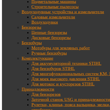
Подметальные машины
Строительные пылесосы
Воздуходувные устройства и измельчители
Садовые измельчители
Воздуходувки
Бензорезы
Цепные бензорезы
Дисковые бензорезы
Бензобуры
Мотобуры для земляных работ
Ручные бензобуры
Комплектующие
Для аккумуляторной техники STIHL
Для бензобуров STIHL
Для многофункциональных систем KM
Для моек высокого давления STIHL
Для мотокос и кусторезов STIHL
Принадлежности
Для бензорезов
Заточной станок USG и принадлежности
Рулетки, клинья, пояса вальщика, мелки
струбцины