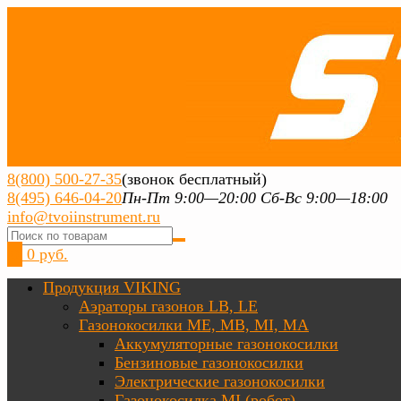
8(800) 500-27-35
(звонок бесплатный)
8(495) 646-04-20
Пн-Пт 9:00—20:00 Сб-Вс 9:00—18:00
info@tvoiinstrument.ru
0
0 руб.
Продукция VIKING
Аэраторы газонов LB, LE
Газонокосилки ME, MB, MI, MA
Аккумуляторные газонокосилки
Бензиновые газонокосилки
Электрические газонокосилки
Газонокосилка MI (робот)