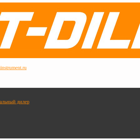
instrument.ru
альный дилер