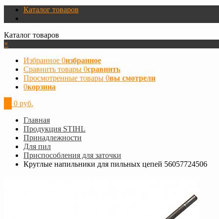
Каталог товаров
Каталог товаров
×
Избранное
0
избранное
Сравнить товары
0
сравнить
Просмотренные товары
0
вы смотрели
0
корзина
0
0 руб.
Главная
Продукция STIHL
Принадлежности
Для пил
Приспособления для заточки
Круглые напильники для пильных цепей 56057724506