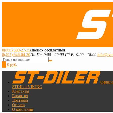
8(800) 500-27-35
(звонок бесплатный)
8(495) 646-04-20
Пн-Пт 9:00—20:00 Сб-Вс 9:00—18:00
info@tvoi
0
0 руб.
Офици
STIHL и VIKING
Контакты
Гарантия
Доставка
Оплата
О компании