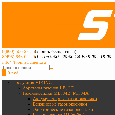
8(800) 500-27-35
(звонок бесплатный)
8(495) 646-04-20
Пн-Пт 9:00—20:00 Сб-Вс 9:00—18:00
info@tvoiinstrument.ru
0
0 руб.
Продукция VIKING
Аэраторы газонов LB, LE
Газонокосилки ME, MB, MI, MA
Аккумуляторные газонокосилки
Бензиновые газонокосилки
Электрические газонокосилки
Газонокосилка MI (робот)