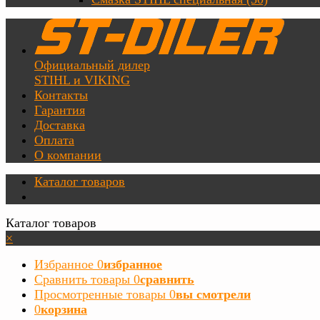
Официальный дилер
STIHL и VIKING
Контакты
Гарантия
Доставка
Оплата
О компании
Каталог товаров
Каталог товаров
×
Избранное
0
избранное
Сравнить товары
0
сравнить
Просмотренные товары
0
вы смотрели
0
корзина