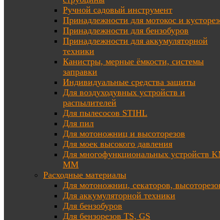
Ручной садовый инструмент
Принадлежности для мотокос и кусторез
Принадлежности для бензобуров
Принадлежности для аккумуляторной
техники
Канистры, мерные ёмкости, системы
заправки
Индивидуальные средства защиты
Для воздуходувных устройств и
распылителей
Для пылесосов STIHL
Для пил
Для мотоножниц и высоторезов
Для моек высокого давления
Для многофункциональных устройств K
MM
Расходные материалы
Для мотоножниц, секаторов, высоторезо
Для аккумуляторной техники
Для бензобуров
Для бензорезов TS, GS