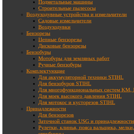
Подметальные машины
Строительные пылесосы
Воздуходувные устройства и измельчители
Садовые измельчители
Воздуходувки
Бензорезы
Цепные бензорезы
Дисковые бензорезы
Бензобуры
Мотобуры для земляных работ
Ручные бензобуры
Комплектующие
Для аккумуляторной техники STIHL
Для бензобуров STIHL
Для многофункциональных систем KM
Для моек высокого давления STIHL
Для мотокос и кусторезов STIHL
Принадлежности
Для бензорезов
Заточной станок USG и принадлежности
Рулетки, клинья, пояса вальщика, мелки
струбцины