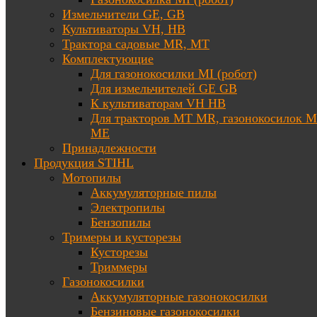
Измельчители GE, GB
Культиваторы VH, HB
Трактора садовые MR, MT
Комплектующие
Для газонокосилки MI (робот)
Для измельчителей GE GB
К культиваторам VH HB
Для тракторов МТ MR, газонокосилок 
ME
Принадлежности
Продукция STIHL
Мотопилы
Аккумуляторные пилы
Электропилы
Бензопилы
Тримеры и кусторезы
Кусторезы
Триммеры
Газонокосилки
Аккумуляторные газонокосилки
Бензиновые газонокосилки