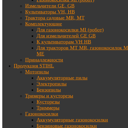
Измельчители GE, GB
Культиваторы VH, HB
Трактора садовые MR, MT
Комплектующие
Для газонокосилки MI (робот)
Для измельчителей GE GB
К культиваторам VH HB
Для тракторов МТ MR, газонокосилок 
ME
Принадлежности
Продукция STIHL
Мотопилы
Аккумуляторные пилы
Электропилы
Бензопилы
Тримеры и кусторезы
Кусторезы
Триммеры
Газонокосилки
Аккумуляторные газонокосилки
Бензиновые газонокосилки