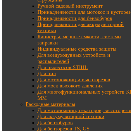
Ручной садовый инструмент
Принадлежности для мотокос и кусторез
Принадлежности для бензобуров
Принадлежности для аккумуляторной
техники
Канистры, мерные ёмкости, системы
заправки
Индивидуальные средства защиты
Для воздуходувных устройств и
распылителей
Для пылесосов STIHL
Для пил
Для мотоножниц и высоторезов
Для моек высокого давления
Для многофункциональных устройств K
MM
Расходные материалы
Для мотоножниц, секаторов, высоторезо
Для аккумуляторной техники
Для бензобуров
Для бензорезов TS, GS