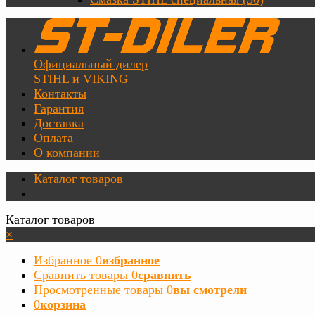
Официальный дилер
STIHL и VIKING
Контакты
Гарантия
Доставка
Оплата
О компании
Каталог товаров
Каталог товаров
×
Избранное
0
избранное
Сравнить товары
0
сравнить
Просмотренные товары
0
вы смотрели
0
корзина