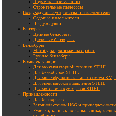
Подметальные машины
Строительные пылесосы
Воздуходувные устройства и измельчители
Садовые измельчители
Воздуходувки
Бензорезы
Цепные бензорезы
Дисковые бензорезы
Бензобуры
Мотобуры для земляных работ
Ручные бензобуры
Комплектующие
Для аккумуляторной техники STIHL
Для бензобуров STIHL
Для многофункциональных систем KM
Для моек высокого давления STIHL
Для мотокос и кусторезов STIHL
Принадлежности
Для бензорезов
Заточной станок USG и принадлежности
Рулетки, клинья, пояса вальщика, мелки
струбцины