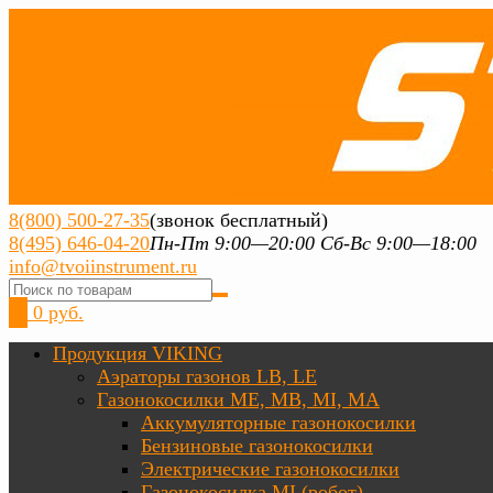
8(800) 500-27-35
(звонок бесплатный)
8(495) 646-04-20
Пн-Пт 9:00—20:00 Сб-Вс 9:00—18:00
info@tvoiinstrument.ru
0
0 руб.
Продукция VIKING
Аэраторы газонов LB, LE
Газонокосилки ME, MB, MI, MA
Аккумуляторные газонокосилки
Бензиновые газонокосилки
Электрические газонокосилки
Газонокосилка MI (робот)