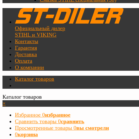
Официальный дилер
STIHL и VIKING
Контакты
Гарантия
Доставка
Оплата
О компании
Каталог товаров
Каталог товаров
×
Избранное
0
избранное
Сравнить товары
0
сравнить
Просмотренные товары
0
вы смотрели
0
корзина