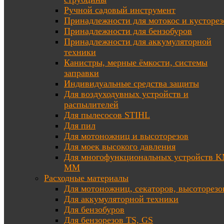
Ручной садовый инструмент
Принадлежности для мотокос и кусторез
Принадлежности для бензобуров
Принадлежности для аккумуляторной
техники
Канистры, мерные ёмкости, системы
заправки
Индивидуальные средства защиты
Для воздуходувных устройств и
распылителей
Для пылесосов STIHL
Для пил
Для мотоножниц и высоторезов
Для моек высокого давления
Для многофункциональных устройств K
MM
Расходные материалы
Для мотоножниц, секаторов, высоторезо
Для аккумуляторной техники
Для бензобуров
Для бензорезов TS, GS