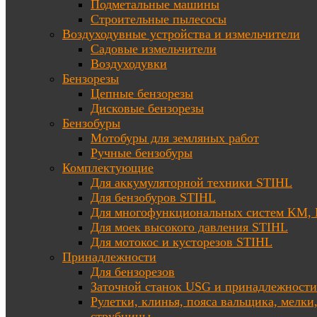
Подметальные машины
Строительные пылесосы
Воздуходувные устройства и измельчители
Садовые измельчители
Воздуходувки
Бензорезы
Цепные бензорезы
Дисковые бензорезы
Бензобуры
Мотобуры для земляных работ
Ручные бензобуры
Комплектующие
Для аккумуляторной техники STIHL
Для бензобуров STIHL
Для многофункциональных систем KM
Для моек высокого давления STIHL
Для мотокос и кусторезов STIHL
Принадлежности
Для бензорезов
Заточной станок USG и принадлежности
Рулетки, клинья, пояса вальщика, мелки
струбцины