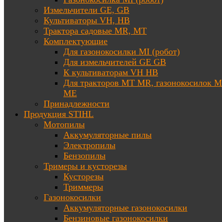
Измельчители GE, GB
Культиваторы VH, HB
Трактора садовые MR, MT
Комплектующие
Для газонокосилки MI (робот)
Для измельчителей GE GB
К культиваторам VH HB
Для тракторов МТ MR, газонокосилок 
ME
Принадлежности
Продукция STIHL
Мотопилы
Аккумуляторные пилы
Электропилы
Бензопилы
Тримеры и кусторезы
Кусторезы
Триммеры
Газонокосилки
Аккумуляторные газонокосилки
Бензиновые газонокосилки