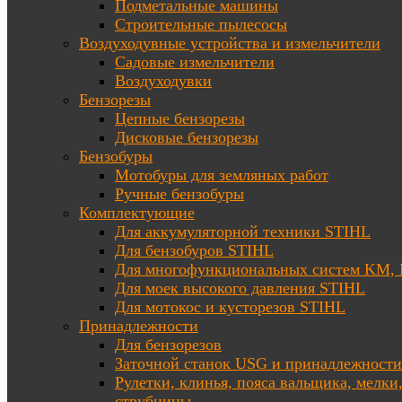
Подметальные машины
Строительные пылесосы
Воздуходувные устройства и измельчители
Садовые измельчители
Воздуходувки
Бензорезы
Цепные бензорезы
Дисковые бензорезы
Бензобуры
Мотобуры для земляных работ
Ручные бензобуры
Комплектующие
Для аккумуляторной техники STIHL
Для бензобуров STIHL
Для многофункциональных систем KM
Для моек высокого давления STIHL
Для мотокос и кусторезов STIHL
Принадлежности
Для бензорезов
Заточной станок USG и принадлежности
Рулетки, клинья, пояса вальщика, мелки
струбцины