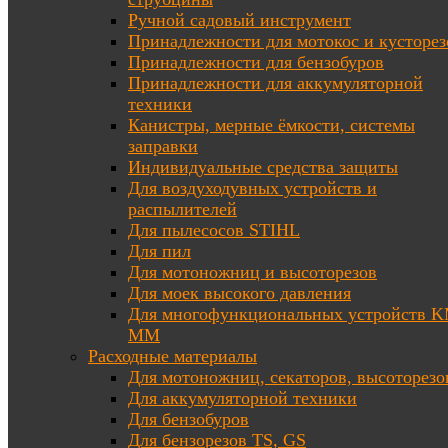
Ручной садовый инструмент
Принадлежности для мотокос и кусторез
Принадлежности для бензобуров
Принадлежности для аккумуляторной
техники
Канистры, мерные ёмкости, системы
заправки
Индивидуальные средства защиты
Для воздуходувных устройств и
распылителей
Для пылесосов STIHL
Для пил
Для мотоножниц и высоторезов
Для моек высокого давления
Для многофункциональных устройств K
MM
Расходные материалы
Для мотоножниц, секаторов, высоторезо
Для аккумуляторной техники
Для бензобуров
Для бензорезов TS, GS