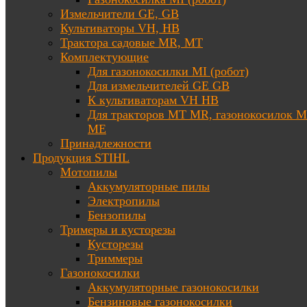
Измельчители GE, GB
Культиваторы VH, HB
Трактора садовые MR, MT
Комплектующие
Для газонокосилки MI (робот)
Для измельчителей GE GB
К культиваторам VH HB
Для тракторов МТ MR, газонокосилок 
ME
Принадлежности
Продукция STIHL
Мотопилы
Аккумуляторные пилы
Электропилы
Бензопилы
Тримеры и кусторезы
Кусторезы
Триммеры
Газонокосилки
Аккумуляторные газонокосилки
Бензиновые газонокосилки