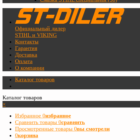
Официальный дилер
STIHL и VIKING
Контакты
Гарантия
Доставка
Оплата
О компании
Каталог товаров
Каталог товаров
×
Избранное
0
избранное
Сравнить товары
0
сравнить
Просмотренные товары
0
вы смотрели
0
корзина