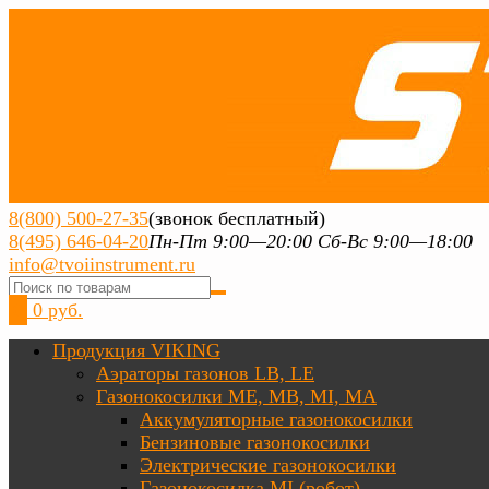
8(800) 500-27-35
(звонок бесплатный)
8(495) 646-04-20
Пн-Пт 9:00—20:00 Сб-Вс 9:00—18:00
info@tvoiinstrument.ru
0
0 руб.
Продукция VIKING
Аэраторы газонов LB, LE
Газонокосилки ME, MB, MI, MA
Аккумуляторные газонокосилки
Бензиновые газонокосилки
Электрические газонокосилки
Газонокосилка MI (робот)