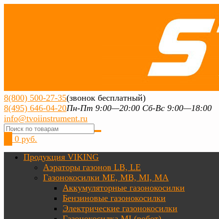
8(800) 500-27-35
(звонок бесплатный)
8(495) 646-04-20
Пн-Пт 9:00—20:00 Сб-Вс 9:00—18:00
info@tvoiinstrument.ru
0
0 руб.
Продукция VIKING
Аэраторы газонов LB, LE
Газонокосилки ME, MB, MI, MA
Аккумуляторные газонокосилки
Бензиновые газонокосилки
Электрические газонокосилки
Газонокосилка MI (робот)