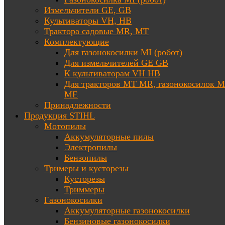
Измельчители GE, GB
Культиваторы VH, HB
Трактора садовые MR, MT
Комплектующие
Для газонокосилки MI (робот)
Для измельчителей GE GB
К культиваторам VH HB
Для тракторов МТ MR, газонокосилок 
ME
Принадлежности
Продукция STIHL
Мотопилы
Аккумуляторные пилы
Электропилы
Бензопилы
Тримеры и кусторезы
Кусторезы
Триммеры
Газонокосилки
Аккумуляторные газонокосилки
Бензиновые газонокосилки