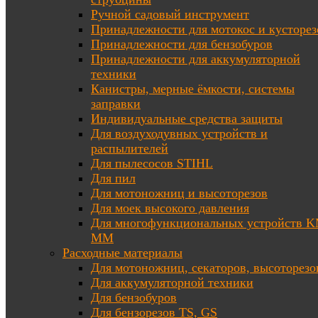
Ручной садовый инструмент
Принадлежности для мотокос и кусторез
Принадлежности для бензобуров
Принадлежности для аккумуляторной
техники
Канистры, мерные ёмкости, системы
заправки
Индивидуальные средства защиты
Для воздуходувных устройств и
распылителей
Для пылесосов STIHL
Для пил
Для мотоножниц и высоторезов
Для моек высокого давления
Для многофункциональных устройств K
MM
Расходные материалы
Для мотоножниц, секаторов, высоторезо
Для аккумуляторной техники
Для бензобуров
Для бензорезов TS, GS