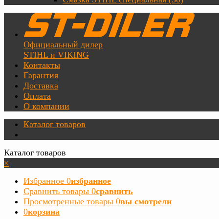
Официальный дилер
STIHL и VIKING
Контакты
Гарантия
Доставка
Оплата
О компании
Каталог товаров
Каталог товаров
×
Избранное
0
избранное
Сравнить товары
0
сравнить
Просмотренные товары
0
вы смотрели
0
корзина