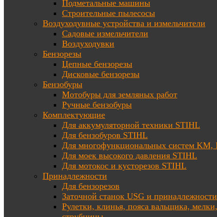
Подметальные машины
Строительные пылесосы
Воздуходувные устройства и измельчители
Садовые измельчители
Воздуходувки
Бензорезы
Цепные бензорезы
Дисковые бензорезы
Бензобуры
Мотобуры для земляных работ
Ручные бензобуры
Комплектующие
Для аккумуляторной техники STIHL
Для бензобуров STIHL
Для многофункциональных систем KM
Для моек высокого давления STIHL
Для мотокос и кусторезов STIHL
Принадлежности
Для бензорезов
Заточной станок USG и принадлежности
Рулетки, клинья, пояса вальщика, мелки
струбцины