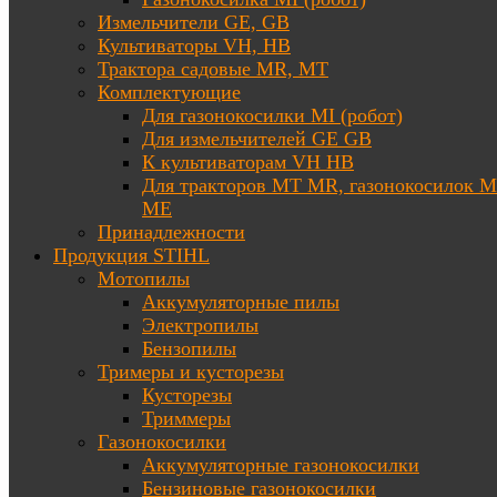
Измельчители GE, GB
Культиваторы VH, HB
Трактора садовые MR, MT
Комплектующие
Для газонокосилки MI (робот)
Для измельчителей GE GB
К культиваторам VH HB
Для тракторов МТ MR, газонокосилок 
ME
Принадлежности
Продукция STIHL
Мотопилы
Аккумуляторные пилы
Электропилы
Бензопилы
Тримеры и кусторезы
Кусторезы
Триммеры
Газонокосилки
Аккумуляторные газонокосилки
Бензиновые газонокосилки