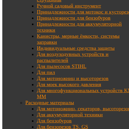
Ручной садовый инструмент
Принадлежности для мотокос и кусторез
Принадлежности для бензобуров
Принадлежности для аккумуляторной
техники
Канистры, мерные ёмкости, системы
заправки
Индивидуальные средства защиты
Для воздуходувных устройств и
распылителей
Для пылесосов STIHL
Для пил
Для мотоножниц и высоторезов
Для моек высокого давления
Для многофункциональных устройств K
MM
Расходные материалы
Для мотоножниц, секаторов, высоторезо
Для аккумуляторной техники
Для бензобуров
Для бензорезов TS, GS