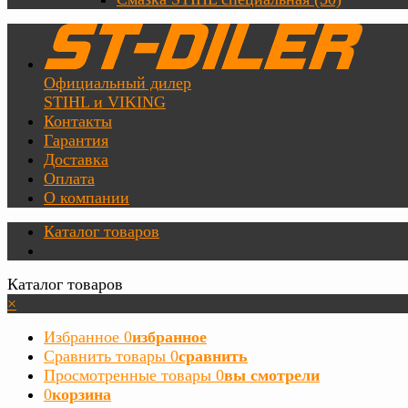
Официальный дилер
STIHL и VIKING
Контакты
Гарантия
Доставка
Оплата
О компании
Каталог товаров
Каталог товаров
×
Избранное
0
избранное
Сравнить товары
0
сравнить
Просмотренные товары
0
вы смотрели
0
корзина