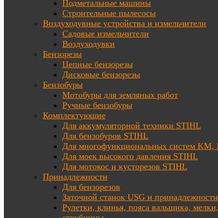
Подметальные машины
Строительные пылесосы
Воздуходувные устройства и измельчители
Садовые измельчители
Воздуходувки
Бензорезы
Цепные бензорезы
Дисковые бензорезы
Бензобуры
Мотобуры для земляных работ
Ручные бензобуры
Комплектующие
Для аккумуляторной техники STIHL
Для бензобуров STIHL
Для многофункциональных систем KM
Для моек высокого давления STIHL
Для мотокос и кусторезов STIHL
Принадлежности
Для бензорезов
Заточной станок USG и принадлежности
Рулетки, клинья, пояса вальщика, мелки
струбцины