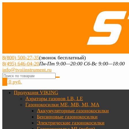
8(800) 500-27-35
(звонок бесплатный)
8(495) 646-04-20
Пн-Пт 9:00—20:00 Сб-Вс 9:00—18:00
info@tvoiinstrument.ru
0
0 руб.
Продукция VIKING
Аэраторы газонов LB, LE
Газонокосилки ME, MB, MI, MA
Аккумуляторные газонокосилки
Бензиновые газонокосилки
Электрические газонокосилки
Газонокосилка MI (робот)