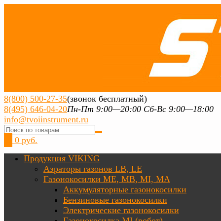
8(800) 500-27-35
(звонок бесплатный)
8(495) 646-04-20
Пн-Пт 9:00—20:00 Сб-Вс 9:00—18:00
info@tvoiinstrument.ru
0
0 руб.
Продукция VIKING
Аэраторы газонов LB, LE
Газонокосилки ME, MB, MI, MA
Аккумуляторные газонокосилки
Бензиновые газонокосилки
Электрические газонокосилки
Газонокосилка MI (робот)