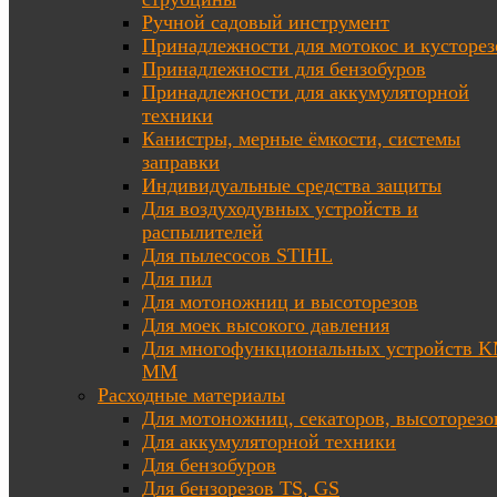
Ручной садовый инструмент
Принадлежности для мотокос и кусторез
Принадлежности для бензобуров
Принадлежности для аккумуляторной
техники
Канистры, мерные ёмкости, системы
заправки
Индивидуальные средства защиты
Для воздуходувных устройств и
распылителей
Для пылесосов STIHL
Для пил
Для мотоножниц и высоторезов
Для моек высокого давления
Для многофункциональных устройств K
MM
Расходные материалы
Для мотоножниц, секаторов, высоторезо
Для аккумуляторной техники
Для бензобуров
Для бензорезов TS, GS