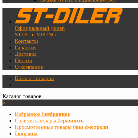
Официальный дилер
STIHL и VIKING
Контакты
Гарантия
Доставка
Оплата
О компании
Каталог товаров
Каталог товаров
×
Избранное
0
избранное
Сравнить товары
0
сравнить
Просмотренные товары
0
вы смотрели
0
корзина