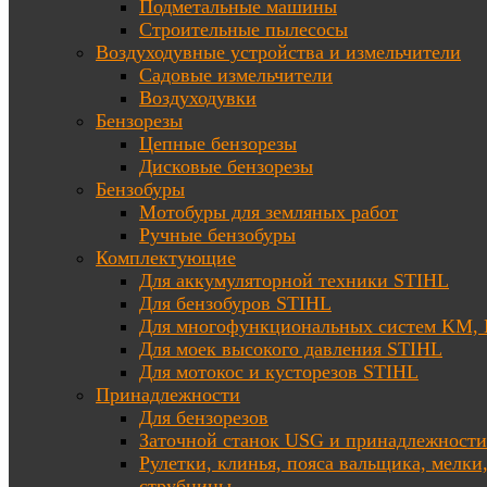
Подметальные машины
Строительные пылесосы
Воздуходувные устройства и измельчители
Садовые измельчители
Воздуходувки
Бензорезы
Цепные бензорезы
Дисковые бензорезы
Бензобуры
Мотобуры для земляных работ
Ручные бензобуры
Комплектующие
Для аккумуляторной техники STIHL
Для бензобуров STIHL
Для многофункциональных систем KM
Для моек высокого давления STIHL
Для мотокос и кусторезов STIHL
Принадлежности
Для бензорезов
Заточной станок USG и принадлежности
Рулетки, клинья, пояса вальщика, мелки
струбцины