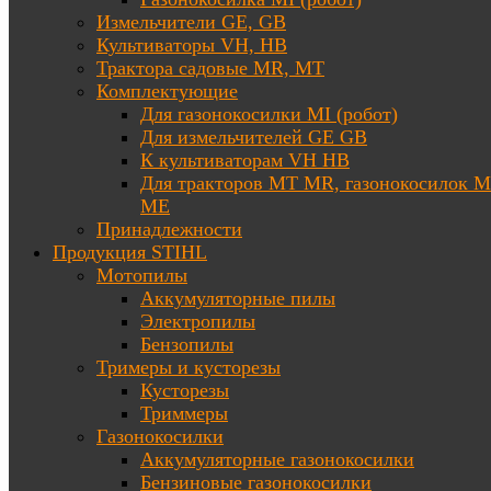
Измельчители GE, GB
Культиваторы VH, HB
Трактора садовые MR, MT
Комплектующие
Для газонокосилки MI (робот)
Для измельчителей GE GB
К культиваторам VH HB
Для тракторов МТ MR, газонокосилок 
ME
Принадлежности
Продукция STIHL
Мотопилы
Аккумуляторные пилы
Электропилы
Бензопилы
Тримеры и кусторезы
Кусторезы
Триммеры
Газонокосилки
Аккумуляторные газонокосилки
Бензиновые газонокосилки