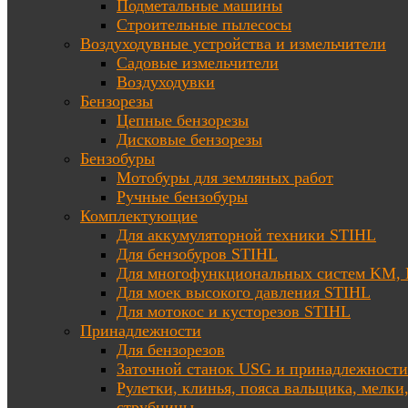
Подметальные машины
Строительные пылесосы
Воздуходувные устройства и измельчители
Садовые измельчители
Воздуходувки
Бензорезы
Цепные бензорезы
Дисковые бензорезы
Бензобуры
Мотобуры для земляных работ
Ручные бензобуры
Комплектующие
Для аккумуляторной техники STIHL
Для бензобуров STIHL
Для многофункциональных систем KM
Для моек высокого давления STIHL
Для мотокос и кусторезов STIHL
Принадлежности
Для бензорезов
Заточной станок USG и принадлежности
Рулетки, клинья, пояса вальщика, мелки
струбцины