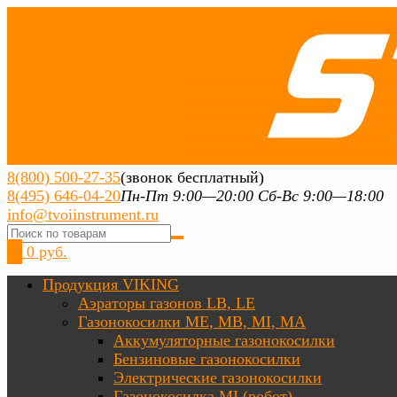
8(800) 500-27-35
(звонок бесплатный)
8(495) 646-04-20
Пн-Пт 9:00—20:00 Сб-Вс 9:00—18:00
info@tvoiinstrument.ru
0
0 руб.
Продукция VIKING
Аэраторы газонов LB, LE
Газонокосилки ME, MB, MI, MA
Аккумуляторные газонокосилки
Бензиновые газонокосилки
Электрические газонокосилки
Газонокосилка MI (робот)