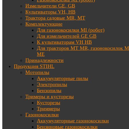
Измельчители GE, GB
Культиваторы VH, HB
Трактора садовые MR, MT
Комплектующие
Для газонокосилки MI (робот)
Для измельчителей GE GB
К культиваторам VH HB
Для тракторов МТ MR, газонокосилок 
ME
Принадлежности
Продукция STIHL
Мотопилы
Аккумуляторные пилы
Электропилы
Бензопилы
Тримеры и кусторезы
Кусторезы
Триммеры
Газонокосилки
Аккумуляторные газонокосилки
Бензиновые газонокосилки