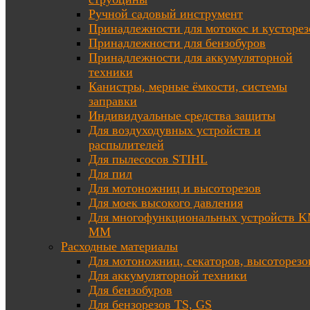
Ручной садовый инструмент
Принадлежности для мотокос и кусторез
Принадлежности для бензобуров
Принадлежности для аккумуляторной
техники
Канистры, мерные ёмкости, системы
заправки
Индивидуальные средства защиты
Для воздуходувных устройств и
распылителей
Для пылесосов STIHL
Для пил
Для мотоножниц и высоторезов
Для моек высокого давления
Для многофункциональных устройств K
MM
Расходные материалы
Для мотоножниц, секаторов, высоторезо
Для аккумуляторной техники
Для бензобуров
Для бензорезов TS, GS