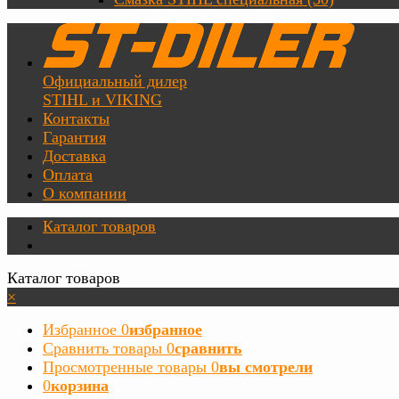
Официальный дилер
STIHL и VIKING
Контакты
Гарантия
Доставка
Оплата
О компании
Каталог товаров
Каталог товаров
×
Избранное
0
избранное
Сравнить товары
0
сравнить
Просмотренные товары
0
вы смотрели
0
корзина