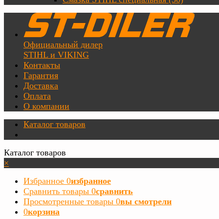
Официальный дилер
STIHL и VIKING
Контакты
Гарантия
Доставка
Оплата
О компании
Каталог товаров
Каталог товаров
×
Избранное
0
избранное
Сравнить товары
0
сравнить
Просмотренные товары
0
вы смотрели
0
корзина