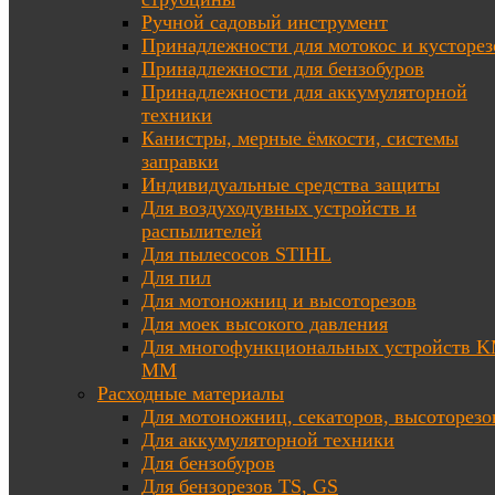
Ручной садовый инструмент
Принадлежности для мотокос и кусторез
Принадлежности для бензобуров
Принадлежности для аккумуляторной
техники
Канистры, мерные ёмкости, системы
заправки
Индивидуальные средства защиты
Для воздуходувных устройств и
распылителей
Для пылесосов STIHL
Для пил
Для мотоножниц и высоторезов
Для моек высокого давления
Для многофункциональных устройств K
MM
Расходные материалы
Для мотоножниц, секаторов, высоторезо
Для аккумуляторной техники
Для бензобуров
Для бензорезов TS, GS