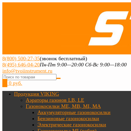
8(800) 500-27-35
(звонок бесплатный)
8(495) 646-04-20
Пн-Пт 9:00—20:00 Сб-Вс 9:00—18:00
info@tvoiinstrument.ru
0
0 руб.
Продукция VIKING
Аэраторы газонов LB, LE
Газонокосилки ME, MB, MI, MA
Аккумуляторные газонокосилки
Бензиновые газонокосилки
Электрические газонокосилки
Газонокосилка MI (робот)