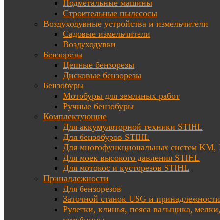
Подметальные машины
Строительные пылесосы
Воздуходувные устройства и измельчители
Садовые измельчители
Воздуходувки
Бензорезы
Цепные бензорезы
Дисковые бензорезы
Бензобуры
Мотобуры для земляных работ
Ручные бензобуры
Комплектующие
Для аккумуляторной техники STIHL
Для бензобуров STIHL
Для многофункциональных систем KM
Для моек высокого давления STIHL
Для мотокос и кусторезов STIHL
Принадлежности
Для бензорезов
Заточной станок USG и принадлежности
Рулетки, клинья, пояса вальщика, мелки
струбцины