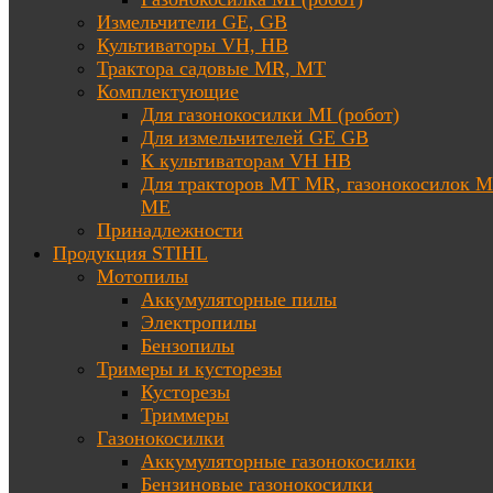
Измельчители GE, GB
Культиваторы VH, HB
Трактора садовые MR, MT
Комплектующие
Для газонокосилки MI (робот)
Для измельчителей GE GB
К культиваторам VH HB
Для тракторов МТ MR, газонокосилок 
ME
Принадлежности
Продукция STIHL
Мотопилы
Аккумуляторные пилы
Электропилы
Бензопилы
Тримеры и кусторезы
Кусторезы
Триммеры
Газонокосилки
Аккумуляторные газонокосилки
Бензиновые газонокосилки