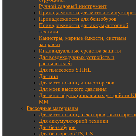
Ручной садовый инструмент
Принадлежности для мотокос и кусторез
Принадлежности для бензобуров
Принадлежности для аккумуляторной
техники
Канистры, мерные ёмкости, системы
заправки
Индивидуальные средства защиты
Для воздуходувных устройств и
распылителей
Для пылесосов STIHL
Для пил
Для мотоножниц и высоторезов
Для моек высокого давления
Для многофункциональных устройств K
MM
Расходные материалы
Для мотоножниц, секаторов, высоторезо
Для аккумуляторной техники
Для бензобуров
Для бензорезов TS, GS