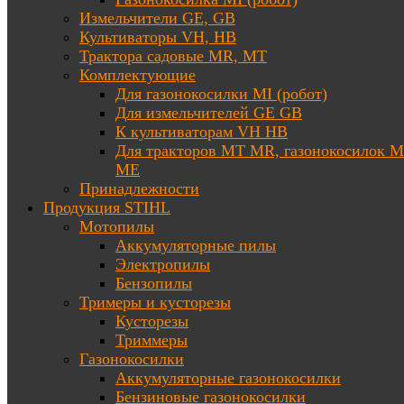
Измельчители GE, GB
Культиваторы VH, HB
Трактора садовые MR, MT
Комплектующие
Для газонокосилки MI (робот)
Для измельчителей GE GB
К культиваторам VH HB
Для тракторов МТ MR, газонокосилок 
ME
Принадлежности
Продукция STIHL
Мотопилы
Аккумуляторные пилы
Электропилы
Бензопилы
Тримеры и кусторезы
Кусторезы
Триммеры
Газонокосилки
Аккумуляторные газонокосилки
Бензиновые газонокосилки