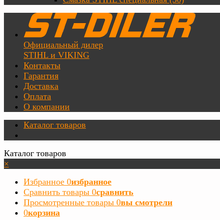
Официальный дилер
STIHL и VIKING
Контакты
Гарантия
Доставка
Оплата
О компании
Каталог товаров
Каталог товаров
×
Избранное
0
избранное
Сравнить товары
0
сравнить
Просмотренные товары
0
вы смотрели
0
корзина