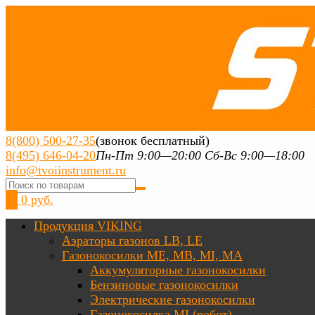
8(800) 500-27-35
(звонок бесплатный)
8(495) 646-04-20
Пн-Пт 9:00—20:00 Сб-Вс 9:00—18:00
info@tvoiinstrument.ru
0
0 руб.
Продукция VIKING
Аэраторы газонов LB, LE
Газонокосилки ME, MB, MI, MA
Аккумуляторные газонокосилки
Бензиновые газонокосилки
Электрические газонокосилки
Газонокосилка MI (робот)