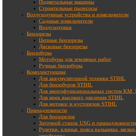
Подметальные машины
Строительные пылесосы
Воздуходувные устройства и измельчители
Садовые измельчители
Воздуходувки
Бензорезы
Цепные бензорезы
Дисковые бензорезы
Бензобуры
Мотобуры для земляных работ
Ручные бензобуры
Комплектующие
Для аккумуляторной техники STIHL
Для бензобуров STIHL
Для многофункциональных систем KM
Для моек высокого давления STIHL
Для мотокос и кусторезов STIHL
Принадлежности
Для бензорезов
Заточной станок USG и принадлежности
Рулетки, клинья, пояса вальщика, мелки
струбцины