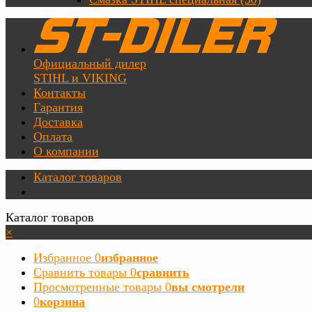
Официальный дилер
STIHL и VIKING
Контакты
Гарантия
Доставка
Оплата
О компании
Каталог товаров
Каталог товаров
×
Избранное
0
избранное
Сравнить товары
0
сравнить
Просмотренные товары
0
вы смотрели
0
корзина