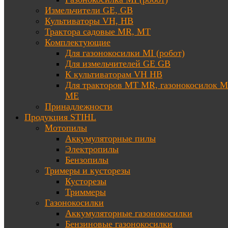
Измельчители GE, GB
Культиваторы VH, HB
Трактора садовые MR, MT
Комплектующие
Для газонокосилки MI (робот)
Для измельчителей GE GB
К культиваторам VH HB
Для тракторов МТ MR, газонокосилок 
ME
Принадлежности
Продукция STIHL
Мотопилы
Аккумуляторные пилы
Электропилы
Бензопилы
Тримеры и кусторезы
Кусторезы
Триммеры
Газонокосилки
Аккумуляторные газонокосилки
Бензиновые газонокосилки