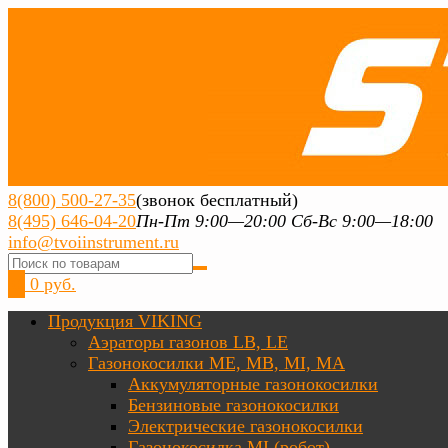
8(800) 500-27-35
(звонок бесплатный)
8(495) 646-04-20
Пн-Пт 9:00—20:00 Сб-Вс 9:00—18:00
info@tvoiinstrument.ru
0
0 руб.
Продукция VIKING
Аэраторы газонов LB, LE
Газонокосилки ME, MB, MI, MA
Аккумуляторные газонокосилки
Бензиновые газонокосилки
Электрические газонокосилки
Газонокосилка MI (робот)