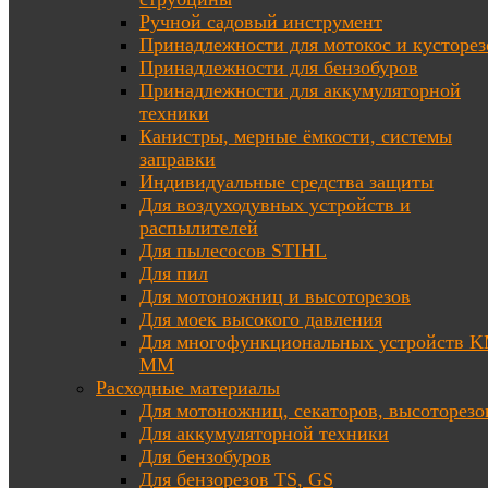
Ручной садовый инструмент
Принадлежности для мотокос и кусторез
Принадлежности для бензобуров
Принадлежности для аккумуляторной
техники
Канистры, мерные ёмкости, системы
заправки
Индивидуальные средства защиты
Для воздуходувных устройств и
распылителей
Для пылесосов STIHL
Для пил
Для мотоножниц и высоторезов
Для моек высокого давления
Для многофункциональных устройств K
MM
Расходные материалы
Для мотоножниц, секаторов, высоторезо
Для аккумуляторной техники
Для бензобуров
Для бензорезов TS, GS