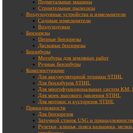
Подметальные машины
Строительные пылесосы
Воздуходувные устройства и измельчители
Садовые измельчители
Воздуходувки
Бензорезы
Цепные бензорезы
Дисковые бензорезы
Бензобуры
Мотобуры для земляных работ
Ручные бензобуры
Комплектующие
Для аккумуляторной техники STIHL
Для бензобуров STIHL
Для многофункциональных систем KM
Для моек высокого давления STIHL
Для мотокос и кусторезов STIHL
Принадлежности
Для бензорезов
Заточной станок USG и принадлежности
Рулетки, клинья, пояса вальщика, мелки
струбцины