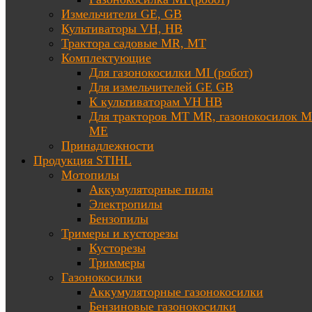
Измельчители GE, GB
Культиваторы VH, HB
Трактора садовые MR, MT
Комплектующие
Для газонокосилки MI (робот)
Для измельчителей GE GB
К культиваторам VH HB
Для тракторов МТ MR, газонокосилок 
ME
Принадлежности
Продукция STIHL
Мотопилы
Аккумуляторные пилы
Электропилы
Бензопилы
Тримеры и кусторезы
Кусторезы
Триммеры
Газонокосилки
Аккумуляторные газонокосилки
Бензиновые газонокосилки