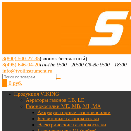
8(800) 500-27-35
(звонок бесплатный)
8(495) 646-04-20
Пн-Пт 9:00—20:00 Сб-Вс 9:00—18:00
info@tvoiinstrument.ru
0
0 руб.
Продукция VIKING
Аэраторы газонов LB, LE
Газонокосилки ME, MB, MI, MA
Аккумуляторные газонокосилки
Бензиновые газонокосилки
Электрические газонокосилки
Газонокосилка MI (робот)