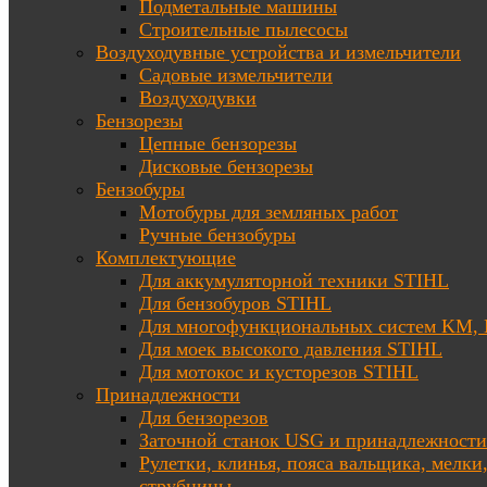
Подметальные машины
Строительные пылесосы
Воздуходувные устройства и измельчители
Садовые измельчители
Воздуходувки
Бензорезы
Цепные бензорезы
Дисковые бензорезы
Бензобуры
Мотобуры для земляных работ
Ручные бензобуры
Комплектующие
Для аккумуляторной техники STIHL
Для бензобуров STIHL
Для многофункциональных систем KM
Для моек высокого давления STIHL
Для мотокос и кусторезов STIHL
Принадлежности
Для бензорезов
Заточной станок USG и принадлежности
Рулетки, клинья, пояса вальщика, мелки
струбцины