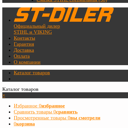
Официальный дилер
STIHL и VIKING
Контакты
Гарантия
Доставка
Оплата
О компании
Каталог товаров
Каталог товаров
×
Избранное
0
избранное
Сравнить товары
0
сравнить
Просмотренные товары
0
вы смотрели
0
корзина