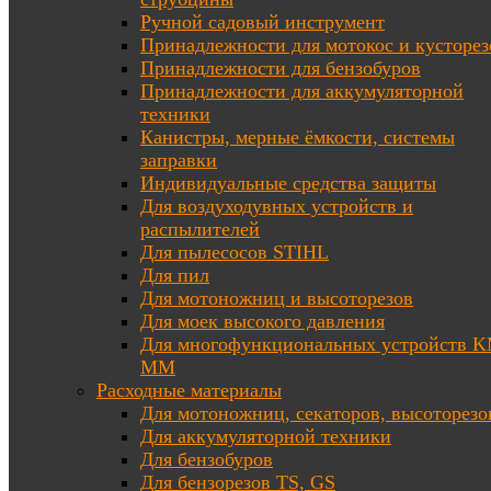
Ручной садовый инструмент
Принадлежности для мотокос и кусторез
Принадлежности для бензобуров
Принадлежности для аккумуляторной
техники
Канистры, мерные ёмкости, системы
заправки
Индивидуальные средства защиты
Для воздуходувных устройств и
распылителей
Для пылесосов STIHL
Для пил
Для мотоножниц и высоторезов
Для моек высокого давления
Для многофункциональных устройств K
MM
Расходные материалы
Для мотоножниц, секаторов, высоторезо
Для аккумуляторной техники
Для бензобуров
Для бензорезов TS, GS