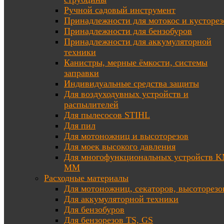
Ручной садовый инструмент
Принадлежности для мотокос и кусторез
Принадлежности для бензобуров
Принадлежности для аккумуляторной
техники
Канистры, мерные ёмкости, системы
заправки
Индивидуальные средства защиты
Для воздуходувных устройств и
распылителей
Для пылесосов STIHL
Для пил
Для мотоножниц и высоторезов
Для моек высокого давления
Для многофункциональных устройств K
MM
Расходные материалы
Для мотоножниц, секаторов, высоторезо
Для аккумуляторной техники
Для бензобуров
Для бензорезов TS, GS