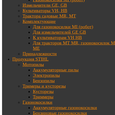
Измельчители GE, GB
Культиваторы VH, HB
Трактора садовые MR, MT
Комплектующие
Для газонокосилки MI (робот)
Для измельчителей GE GB
К культиваторам VH HB
Для тракторов МТ MR, газонокосилок 
ME
Принадлежности
Продукция STIHL
Мотопилы
Аккумуляторные пилы
Электропилы
Бензопилы
Тримеры и кусторезы
Кусторезы
Триммеры
Газонокосилки
Аккумуляторные газонокосилки
Бензиновые газонокосилки