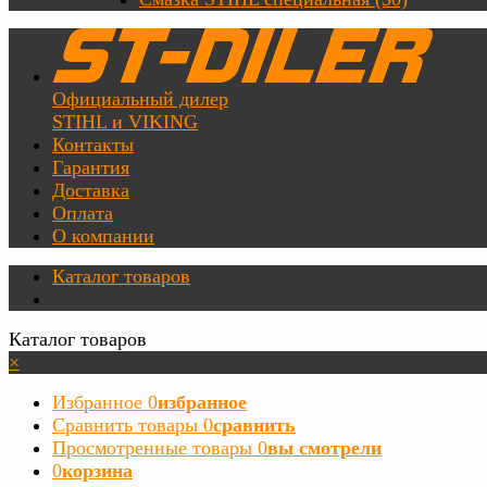
Официальный дилер
STIHL и VIKING
Контакты
Гарантия
Доставка
Оплата
О компании
Каталог товаров
Каталог товаров
×
Избранное
0
избранное
Сравнить товары
0
сравнить
Просмотренные товары
0
вы смотрели
0
корзина