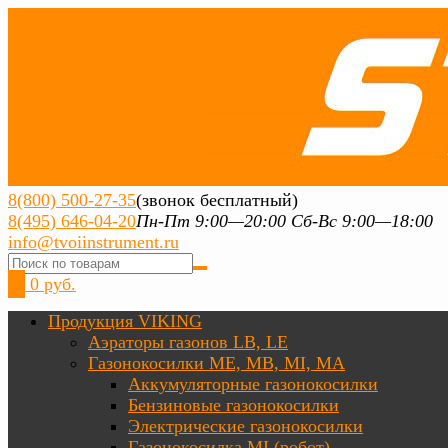
8(800) 500-27-35
(звонок бесплатный)
8(495) 646-04-20
Пн-Пт 9:00—20:00 Сб-Вс 9:00—18:00
info@tvoiinstrument.ru
0
0 руб.
Продукция VIKING
Аэраторы газонов LB, LE
Газонокосилки ME, MB, MI, MA
Аккумуляторные газонокосилки
Бензиновые газонокосилки
Электрические газонокосилки
Газонокосилка MI (робот)