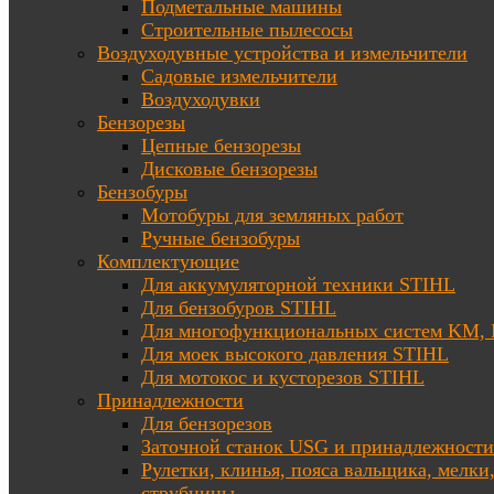
Подметальные машины
Строительные пылесосы
Воздуходувные устройства и измельчители
Садовые измельчители
Воздуходувки
Бензорезы
Цепные бензорезы
Дисковые бензорезы
Бензобуры
Мотобуры для земляных работ
Ручные бензобуры
Комплектующие
Для аккумуляторной техники STIHL
Для бензобуров STIHL
Для многофункциональных систем KM
Для моек высокого давления STIHL
Для мотокос и кусторезов STIHL
Принадлежности
Для бензорезов
Заточной станок USG и принадлежности
Рулетки, клинья, пояса вальщика, мелки
струбцины