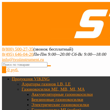
8(800) 500-27-35
(звонок бесплатный)
8(495) 646-04-20
Пн-Пт 9:00—20:00 Сб-Вс 9:00—18:00
info@tvoiinstrument.ru
0
0 руб.
Продукция VIKING
Аэраторы газонов LB, LE
Газонокосилки ME, MB, MI, MA
Аккумуляторные газонокосилки
Бензиновые газонокосилки
Электрические газонокосилки
Газонокосилка MI (робот)