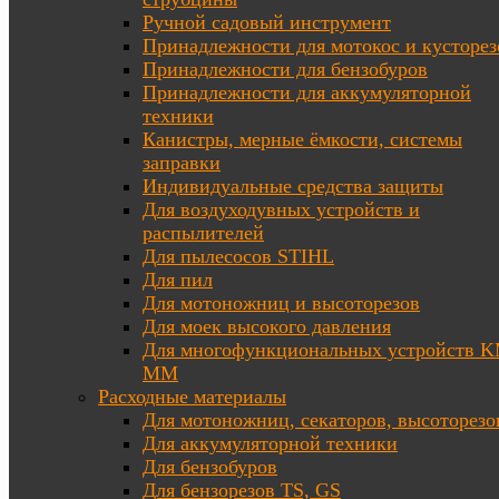
Ручной садовый инструмент
Принадлежности для мотокос и кусторез
Принадлежности для бензобуров
Принадлежности для аккумуляторной
техники
Канистры, мерные ёмкости, системы
заправки
Индивидуальные средства защиты
Для воздуходувных устройств и
распылителей
Для пылесосов STIHL
Для пил
Для мотоножниц и высоторезов
Для моек высокого давления
Для многофункциональных устройств K
MM
Расходные материалы
Для мотоножниц, секаторов, высоторезо
Для аккумуляторной техники
Для бензобуров
Для бензорезов TS, GS