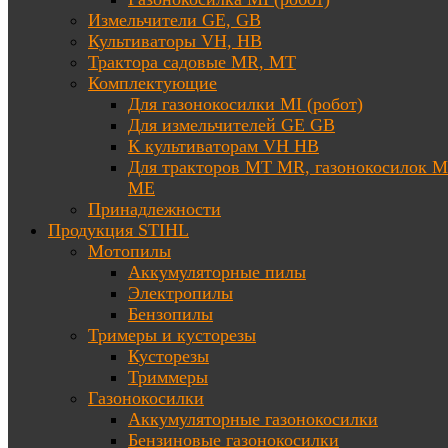
Измельчители GE, GB
Культиваторы VH, HB
Трактора садовые MR, MT
Комплектующие
Для газонокосилки MI (робот)
Для измельчителей GE GB
К культиваторам VH HB
Для тракторов МТ MR, газонокосилок 
ME
Принадлежности
Продукция STIHL
Мотопилы
Аккумуляторные пилы
Электропилы
Бензопилы
Тримеры и кусторезы
Кусторезы
Триммеры
Газонокосилки
Аккумуляторные газонокосилки
Бензиновые газонокосилки