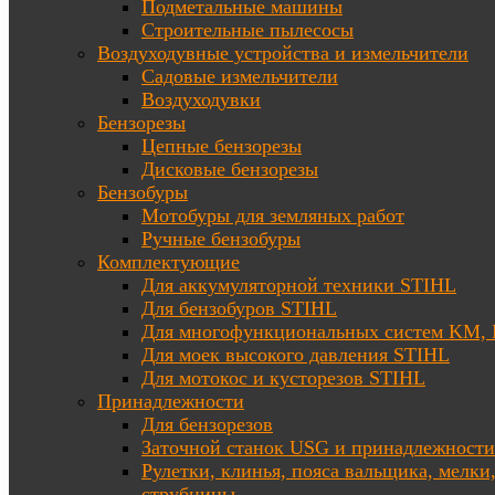
Подметальные машины
Строительные пылесосы
Воздуходувные устройства и измельчители
Садовые измельчители
Воздуходувки
Бензорезы
Цепные бензорезы
Дисковые бензорезы
Бензобуры
Мотобуры для земляных работ
Ручные бензобуры
Комплектующие
Для аккумуляторной техники STIHL
Для бензобуров STIHL
Для многофункциональных систем KM
Для моек высокого давления STIHL
Для мотокос и кусторезов STIHL
Принадлежности
Для бензорезов
Заточной станок USG и принадлежности
Рулетки, клинья, пояса вальщика, мелки
струбцины