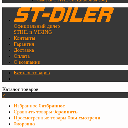
Официальный дилер
STIHL и VIKING
Контакты
Гарантия
Доставка
Оплата
О компании
Каталог товаров
Каталог товаров
×
Избранное
0
избранное
Сравнить товары
0
сравнить
Просмотренные товары
0
вы смотрели
0
корзина