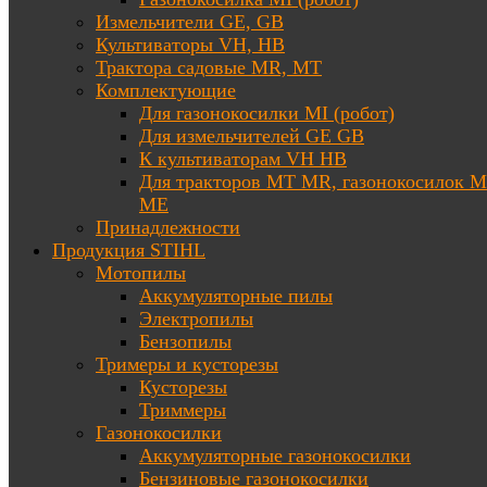
Измельчители GE, GB
Культиваторы VH, HB
Трактора садовые MR, MT
Комплектующие
Для газонокосилки MI (робот)
Для измельчителей GE GB
К культиваторам VH HB
Для тракторов МТ MR, газонокосилок 
ME
Принадлежности
Продукция STIHL
Мотопилы
Аккумуляторные пилы
Электропилы
Бензопилы
Тримеры и кусторезы
Кусторезы
Триммеры
Газонокосилки
Аккумуляторные газонокосилки
Бензиновые газонокосилки