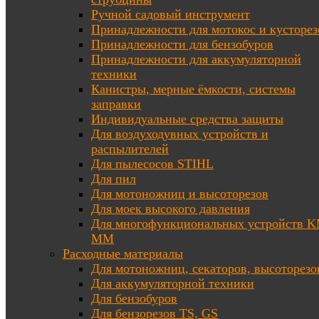
Ручной садовый инструмент
Принадлежности для мотокос и кусторез
Принадлежности для бензобуров
Принадлежности для аккумуляторной
техники
Канистры, мерные ёмкости, системы
заправки
Индивидуальные средства защиты
Для воздуходувных устройств и
распылителей
Для пылесосов STIHL
Для пил
Для мотоножниц и высоторезов
Для моек высокого давления
Для многофункциональных устройств K
MM
Расходные материалы
Для мотоножниц, секаторов, высоторезо
Для аккумуляторной техники
Для бензобуров
Для бензорезов TS, GS