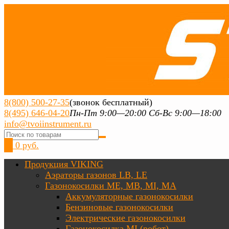
8(800) 500-27-35
(звонок бесплатный)
8(495) 646-04-20
Пн-Пт 9:00—20:00 Сб-Вс 9:00—18:00
info@tvoiinstrument.ru
0
0 руб.
Продукция VIKING
Аэраторы газонов LB, LE
Газонокосилки ME, MB, MI, MA
Аккумуляторные газонокосилки
Бензиновые газонокосилки
Электрические газонокосилки
Газонокосилка MI (робот)