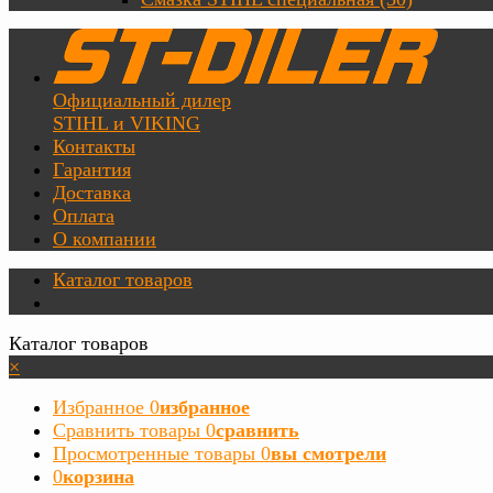
Официальный дилер
STIHL и VIKING
Контакты
Гарантия
Доставка
Оплата
О компании
Каталог товаров
Каталог товаров
×
Избранное
0
избранное
Сравнить товары
0
сравнить
Просмотренные товары
0
вы смотрели
0
корзина