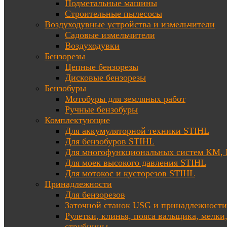
Подметальные машины
Строительные пылесосы
Воздуходувные устройства и измельчители
Садовые измельчители
Воздуходувки
Бензорезы
Цепные бензорезы
Дисковые бензорезы
Бензобуры
Мотобуры для земляных работ
Ручные бензобуры
Комплектующие
Для аккумуляторной техники STIHL
Для бензобуров STIHL
Для многофункциональных систем KM
Для моек высокого давления STIHL
Для мотокос и кусторезов STIHL
Принадлежности
Для бензорезов
Заточной станок USG и принадлежности
Рулетки, клинья, пояса вальщика, мелки
струбцины